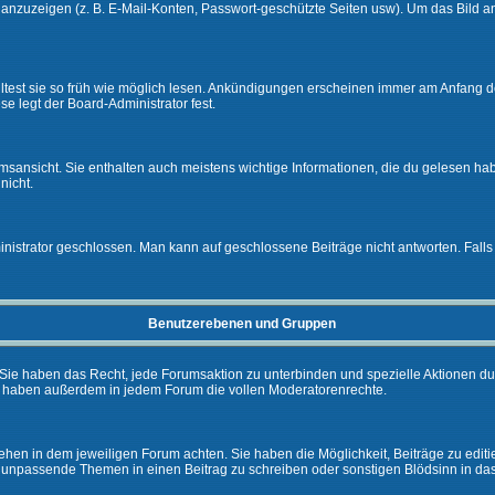
e anzuzeigen (z. B. E-Mail-Konten, Passwort-geschützte Seiten usw). Um das Bil
lltest sie so früh wie möglich lesen. Ankündigungen erscheinen immer am Anfang
e legt der Board-Administrator fest.
ansicht. Sie enthalten auch meistens wichtige Informationen, die du gelesen ha
nicht.
rator geschlossen. Man kann auf geschlossene Beiträge nicht antworten. Falls 
Benutzerebenen und Gruppen
Sie haben das Recht, jede Forumsaktion zu unterbinden und spezielle Aktionen d
e haben außerdem in jedem Forum die vollen Moderatorenrechte.
hen in dem jeweiligen Forum achten. Sie haben die Möglichkeit, Beiträge zu editi
 unpassende Themen in einen Beitrag zu schreiben oder sonstigen Blödsinn in da