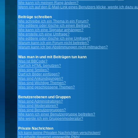
Wie kann ich meinen Rang ändern?
Wenn ich auf den E-Mail-Link eines Benutzers klicke, werde ich dazu au
Beiträge schreiben
Wie schreibe ich ein Thema in ein Forum?
Wie editiere oder lösche ich einen Beitrag?
Wie kann ich eine Signatur anhängen?
Wie erstelle ich eine Umfrage?
Wie editiere oder lösche ich eine Umfrage?
Warum kann ich ein Forum nicht betreten?
Warum kann ich bei Abstimmungen nicht mitmachen?
Was man in und mit Beiträgen tun kann
Was ist BBCode?
Darf ich HTML benutzen?
Was sind Smilies?
Darf ich Bilder einfügen?
Was sind Ankündigungen?
Was sind Wichtige Themen?
Was sind geschlossene Themen?
Benutzerebenen und Gruppen
Was sind Administratoren?
Was sind Moderatoren?
Was sind Benutzergruppen?
Wie kann ich einer Benutzergruppe beitreten?
Wie werde ich ein Gruppenmoderator?
Private Nachrichten
Ich kann keine Privaten Nachrichten verschicken!
Ich erhalte dauernd ungewollte PMs!