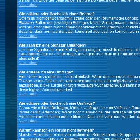
werden am Ende der Seite aufgelistet (die
Du kannst neue Themen erst
Nach oben
Wie editiere oder lösche ich einen Beitrag?
Sofern du nicht der Boardadministrator oder der Forumsmoderator bist, 
Editieren
-Button des jeweiligen Beitrages klickst. Sollte jemand bereits
wird nur erscheinen, wenn jemand geantwortet hat, ferner wird er nicht e
Beachte, dass normale Benutzer keine Beiträge löschen können, wenn 
Nach oben
Wie kann ich eine Signatur anhängen?
Um eine Signatur an einen Beitrag anzuhängen, musst du erst eine im Prof
Standardsignatur an alle Beiträge anhängen, indem du im Profil die e
abschaltest)
Nach oben
Wie erstelle ich eine Umfrage?
Eine Umfrage zu erstellen ist recht einfach: Wenn du ein neues Thema ers
Textbox sehen (falls du sie nicht sehen kannst, hast du möglicherweise
anzugeben, klicke auf die
Antwort hinzufügen
-Schaltfläche. Du kannst 
diese legt der Administrator fest.
Nach oben
Wie editiere oder lösche ich eine Umfrage?
Genau wie mit den Beiträgen, können Umfrage nur vom Verfasser, Forums
immer damit verbunden). Wenn noch niemand bei der Umfrage mit gestim
Administratoren löschen oder editieren. Damit soll verhindert werden,
Nach oben
Warum kann ich ein Forum nicht betreten?
Manche Foren können nur von bestimmten Benutzern oder Gruppen betre
Forumsmoderator und der Boardadministrator können dir die Zugangsrech