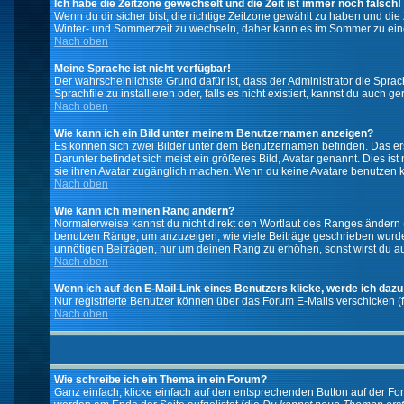
Ich habe die Zeitzone gewechselt und die Zeit ist immer noch falsch!
Wenn du dir sicher bist, die richtige Zeitzone gewählt zu haben und d
Winter- und Sommerzeit zu wechseln, daher kann es im Sommer zu ein
Nach oben
Meine Sprache ist nicht verfügbar!
Der wahrscheinlichste Grund dafür ist, dass der Administrator die Spra
Sprachfile zu installieren oder, falls es nicht existiert, kannst du auc
Nach oben
Wie kann ich ein Bild unter meinem Benutzernamen anzeigen?
Es können sich zwei Bilder unter dem Benutzernamen befinden. Das erst
Darunter befindet sich meist ein größeres Bild, Avatar genannt. Dies i
sie ihren Avatar zugänglich machen. Wenn du keine Avatare benutzen ka
Nach oben
Wie kann ich meinen Rang ändern?
Normalerweise kannst du nicht direkt den Wortlaut des Ranges ändern
benutzen Ränge, um anzuzeigen, wie viele Beiträge geschrieben wurden
unnötigen Beiträgen, nur um deinen Rang zu erhöhen, sonst wirst du auf
Nach oben
Wenn ich auf den E-Mail-Link eines Benutzers klicke, werde ich dazu
Nur registrierte Benutzer können über das Forum E-Mails verschicken (
Nach oben
Wie schreibe ich ein Thema in ein Forum?
Ganz einfach, klicke einfach auf den entsprechenden Button auf der For