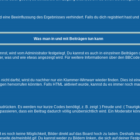
eine Beeinflussung des Ergebnisses verhindert. Falls du dich registriert hast und 
Was man in und mit Beiträgen tun kann
t, wird vom Administrator festgelegt. Du kannst es auch in einzelnen Beiträgen d
r, was und wie etwas angezeigt wird. Für weitere Informationen über den BBCode s
nicht darfst, wirst du nachher nur ein Klammer-Wirrwarr wieder finden. Dies ist ei
n hervorrufen könnten. Falls HTML aktiviert wurde, kannst du es immer noch manu
drücken. Es werden nur kurze Codes benötigt, z. B. zeigt :) Freude und :( Traurigke
passieren, dass ein Beitrag dadurch völlig unübersichtlich wird. Ein Moderator kön
ibt es noch keine Möglichkeit, Bilder direkt auf das Board hoch zu laden. Deshalb 
ineseite.de/meinbild.gif. Du kannst weder zu Bildern linken, die sich auf deiner Fest