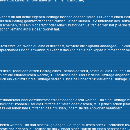
ellen, Du kannst an Umfragen teilnehmen, usw.
-Liste)
kannst du nur deine eigenen Beiträge löschen oder editieren. Du kannst einen Beitr
 auf den Beitrag geantwortet haben, wirst du einen kleinen Text unterhalb des Beitra
rscheinen, falls ein Moderator oder Administrator den Beitrag editiert hat (Sie sollt
schon jemand auf sie geantwortet hat.
il erstellen. Wenn du eine erstellt hast, aktiviere die
Signatur anhängen
-Funktio
ntsprechende Option anwählst (du kannst das Anfügen einer Signatur immer noch ve
tellst, (oder den ersten Beitrag eines Themas editierst, sofern du die Erlaubnis da
 nicht die erforderlichen Rechte). Du solltest einen Titel für deine Umfrage angeb
auch ein Zeitlimit für die Umfrage setzen, 0 ist eine unbegrenzt dauernde Umfrage.
moderator oder Administrator editiert oder gelöscht werden. Um eine Umfrage zu e
mt hat, können User die Umfrage editieren oder löschen, falls jedoch schon jem
 dass Personen ihre Umfragen beeinflussen, indem sie die Antworten verändern.
ten werden. Um dort hineinzugelangen, Beiträge zu lesen oder zu schreiben usw.,
te dafür geben, du solltest sie um Zugang bitten, sofern du einen berechtigten G