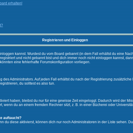
ard erhalten!
d?
Registrieren und Einloggen
ch einloggen kannst. Wurdest du vom Board gebannt (in dem Fall erhältst du eine Na
 registriert und nicht gebannt bist und dich immer noch nicht einloggen kannst,
es könnten eine fehlerhafte Forumskonfiguration vorliegen.
 des Administrators. Auf jeden Fall erhältst du nach der Registrierung zusätzliche 
gistrieren, du solltest es also tun.
iviert haben, bleibst du nur für eine gewisse Zeit eingeloggt. Dadurch wird der M
, wenn du an einem fremden Rechner sitzt, z. B. in einer Bücherei oder Universität
te auftaucht?
nn du diese aktivierst, können dich nur noch Administratoren in der Liste sehen. Du