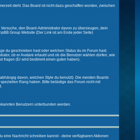
merzeit steht. Das Board ist nicht dazu geschaffen worden, zwischen
zt. Versuche, den Board-Administrator davon zu überzeugen, dein
r phpBB Group Website (Der Link ist am Ende jeder Seite)
räge du geschrieben hast oder welchen Status du im Forum hast.
trator, ob er Avatare erlaubt und ob die Benutzer wählen dürfen, wie
nd fragen (Er wird bestimmt einen guten haben).
abhängig davon, welchen Style du benutzt). Die meisten Boards
peziellen Rang haben. Bitte belästige das Forum nicht mit
t.
unbekannten Benutzern unterbunden werden.
 du eine Nachricht schreiben kannst - deine verfügbaren Aktionen