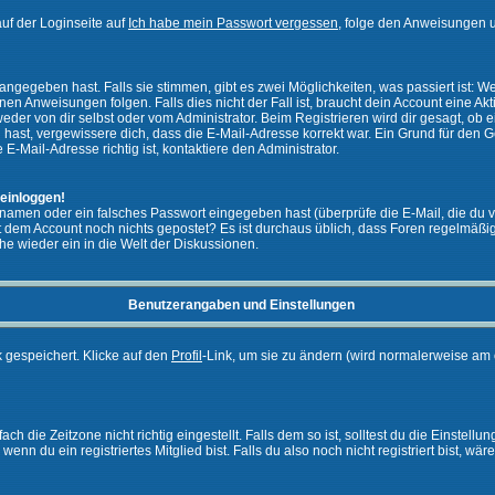
uf der Loginseite auf
Ich habe mein Passwort vergessen
, folge den Anweisungen u
ngegeben hast. Falls sie stimmen, gibt es zwei Möglichkeiten, was passiert ist:
n Anweisungen folgen. Falls dies nicht der Fall ist, braucht dein Account eine Akti
eder von dir selbst oder vom Administrator. Beim Registrieren wird dir gesagt, ob ei
n hast, vergewissere dich, dass die E-Mail-Adresse korrekt war. Ein Grund für den 
-Mail-Adresse richtig ist, kontaktiere den Administrator.
 einloggen!
namen oder ein falsches Passwort eingegeben hast (überprüfe die E-Mail, die du 
ht mit dem Account noch nichts gepostet? Es ist durchaus üblich, dass Foren regelmä
he wieder ein in die Welt der Diskussionen.
Benutzerangaben und Einstellungen
k gespeichert. Klicke auf den
Profil
-Link, um sie zu ändern (wird normalerweise am 
 die Zeitzone nicht richtig eingestellt. Falls dem so ist, solltest du die Einstellun
enn du ein registriertes Mitglied bist. Falls du also noch nicht registriert bist, wär