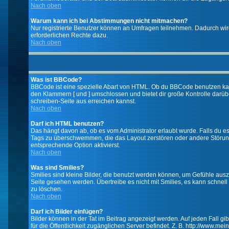
Nach oben
Warum kann ich bei Abstimmungen nicht mitmachen?
Nur registrierte Benutzer können an Umfragen teilnehmen. Dadurch wird 
erforderlichen Rechte dazu.
Nach oben
Was ist BBCode?
BBCode ist eine spezielle Abart von HTML. Ob du BBCode benutzen kanns
den Klammern [ und ] umschlossen und bietet dir große Kontrolle darübe
schreiben-Seite aus erreichen kannst.
Nach oben
Darf ich HTML benutzen?
Das hängt davon ab, ob es vom Administrator erlaubt wurde. Falls du es 
Tags zu überschwemmen, die das Layout zerstören oder andere Störunge
entsprechende Option aktivierst.
Nach oben
Was sind Smilies?
Smilies sind kleine Bilder, die benutzt werden können, um Gefühle auszu
Seite gesehen werden. Übertreibe es nicht mit Smilies, es kann schnell 
zu löschen.
Nach oben
Darf ich Bilder einfügen?
Bilder können in der Tat im Beitrag angezeigt werden. Auf jeden Fall g
für die Öffentlichkeit zugänglichen Server befindet. Z. B. http://www.me