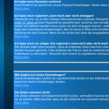
Ich habe mein Passwort verloren!
Kein Problem! Du kannst ein neues Passwort beantragen. Klicke dazu a
Nach oben
Ich habe mich registriert, kann mich aber nicht einloggen!
Überprüfe erst, ob du den richtigen Benutzernamen und/oder Passwort a
unter 12 Jahre alt
beim Registrieren gewählt hast, musst du den erhaltene
immer erst aktiviert werden muss, bevor du dich einloggen kannst - entw
folge den enthaltenen Anweisungen, falls du diese E-Mail nicht erhalte
Missbrauchs des Forums. Wenn du dir sicher bist, dass die angegebene E
Nach oben
Ich habe mich vor einiger Zeit registriert, kann mich aber nicht mehr
Die Gründe dafür sind meistens, dass du entweder einen falschen User
deinen Account gelöscht. Falls letzteres der Fall ist, hast du vielleic
Datenbank zu verringern. Versuche dich erneut zu registrieren und tauc
Nach oben
Wie ändere ich meine Einstellungen?
Deine Einstellungen (sofern du registriert bist) werden in der Datenban
kannst du deine Einstellungen ändern
Nach oben
Die Zeiten stimmen nicht!
Die Zeiten stimmen höchstwahrscheinlich schon, vermutlich hast du einfach
ist, zu wählen. Bitte beachte, dass du die Zeitzone nur wechseln kannst, w
Nach oben