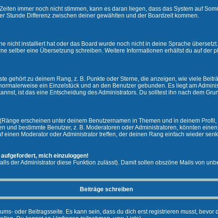
ie Zeiten immer noch nicht stimmen, kann es daran liegen, dass das System auf Som
er Stunde Differenz zwischen deiner gewählten und der Boardzeit kommen.
che nicht installiert hat oder das Board wurde noch nicht in deine Sprache überset
h gerne selber eine Übersetzung schreiben. Weitere Informationen erhältst du auf de
e gehört zu deinem Rang, z. B. Punkte oder Sterne, die anzeigen, wie viele Beit
st normalerweise ein Einzelstück und an den Benutzer gebunden. Es liegt am Adminis
nnst, ist das eine Entscheidung des Administrators. Du solltest ihn nach dem Gru
 (Ränge erscheinen unter deinem Benutzernamen in Themen und in deinem Profil, 
 und bestimmte Benutzer, z. B. Moderatoren oder Administratoren, könnten einen s
 einen Moderator oder Administrator treffen, der deinen Rang einfach wieder senk
 aufgefordert, mich einzuloggen!
falls der Administrator diese Funktion zulässt). Damit sollen obszöne Mails von 
Beiträge schreiben
ums- oder Beitragsseite. Es kann sein, dass du dich erst registrieren musst, bevor