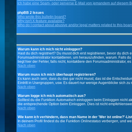
Ich habe eine Spam- oder perverse E-Mail von jemandem auf diesem Bo
phpBB 2 Issues
Who wrote this bulletin board?
Why isn't X feature available?
Who do I contact about abusive and/or legal matters related to this boar
Warum kann ich mich nicht einloggen?
Hast du dich registriert? Du musst dich erst registrieren, bevor du di
Forumsadministrator kontaktieren, um herauszufinden, warum. Falls du
liegt hier der Fehler, falls nicht, kontaktiere den Forumsadministrator, 
Nach oben
Warum muss ich mich überhaupt registrieren?
Es kann auch sein, dass du das gar nicht musst, das ist die Entscheidung
Eintritt in Usergruppen, usw. Es dauert nur wenige Augenblicke sich zu re
Nach oben
Warum logge ich mich automatisch aus?
Solltest du die Funktion
Automatisch einloggen
beim Einloggen nicht akt
die entsprechende Option beim Einloggen. Dies ist nicht empfehlenswert
Nach oben
Wie kann ich verhindern, dass man Name in der 'Wer ist online?'-Lis
In deinem Profil findest du die Funktion
Onlinestatus verbergen
, und we
Nach oben