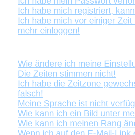
Ich habe mein Passwort verlo
Ich habe mich registriert, kan
Ich habe mich vor einiger Zeit 
mehr einloggen!
Benutzerangaben und Einst
Wie ändere ich meine Einstel
Die Zeiten stimmen nicht!
Ich habe die Zeitzone gewechs
falsch!
Meine Sprache ist nicht verfüg
Wie kann ich ein Bild unter 
Wie kann ich meinen Rang än
Wenn ich auf den E-Mail-Link 