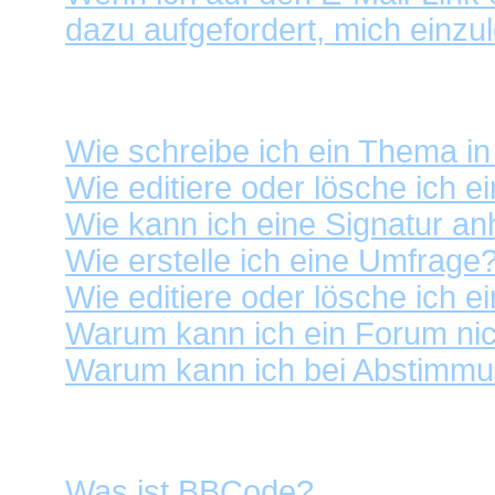
dazu aufgefordert, mich einzu
Beiträge schreiben
Wie schreibe ich ein Thema i
Wie editiere oder lösche ich e
Wie kann ich eine Signatur a
Wie erstelle ich eine Umfrage
Wie editiere oder lösche ich 
Warum kann ich ein Forum nic
Warum kann ich bei Abstimmu
Was man in und mit Beiträg
Was ist BBCode?