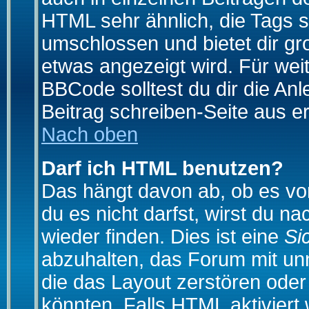
HTML sehr ähnlich, die Tags 
umschlossen und bietet dir gr
etwas angezeigt wird. Für wei
BBCode solltest du dir die An
Beitrag schreiben-Seite aus e
Nach oben
Darf ich HTML benutzen?
Das hängt davon ab, ob es vom
du es nicht darfst, wirst du 
wieder finden. Dies ist eine
Si
abzuhalten, das Forum mit u
die das Layout zerstören ode
könnten. Falls HTML aktiviert