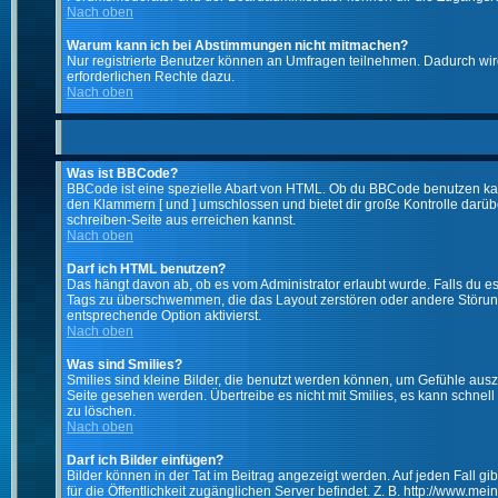
Nach oben
Warum kann ich bei Abstimmungen nicht mitmachen?
Nur registrierte Benutzer können an Umfragen teilnehmen. Dadurch wird 
erforderlichen Rechte dazu.
Nach oben
Was ist BBCode?
BBCode ist eine spezielle Abart von HTML. Ob du BBCode benutzen kanns
den Klammern [ und ] umschlossen und bietet dir große Kontrolle darübe
schreiben-Seite aus erreichen kannst.
Nach oben
Darf ich HTML benutzen?
Das hängt davon ab, ob es vom Administrator erlaubt wurde. Falls du es 
Tags zu überschwemmen, die das Layout zerstören oder andere Störunge
entsprechende Option aktivierst.
Nach oben
Was sind Smilies?
Smilies sind kleine Bilder, die benutzt werden können, um Gefühle auszu
Seite gesehen werden. Übertreibe es nicht mit Smilies, es kann schnell 
zu löschen.
Nach oben
Darf ich Bilder einfügen?
Bilder können in der Tat im Beitrag angezeigt werden. Auf jeden Fall g
für die Öffentlichkeit zugänglichen Server befindet. Z. B. http://www.me