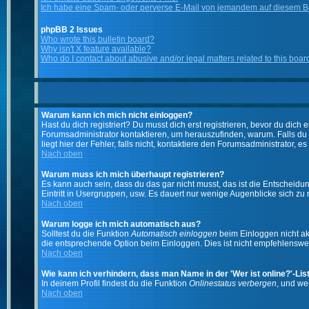
Ich habe eine Spam- oder perverse E-Mail von jemandem auf diesem Bo
phpBB 2 Issues
Who wrote this bulletin board?
Why isn't X feature available?
Who do I contact about abusive and/or legal matters related to this boar
Warum kann ich mich nicht einloggen?
Hast du dich registriert? Du musst dich erst registrieren, bevor du di
Forumsadministrator kontaktieren, um herauszufinden, warum. Falls du
liegt hier der Fehler, falls nicht, kontaktiere den Forumsadministrator, 
Nach oben
Warum muss ich mich überhaupt registrieren?
Es kann auch sein, dass du das gar nicht musst, das ist die Entscheidung
Eintritt in Usergruppen, usw. Es dauert nur wenige Augenblicke sich zu re
Nach oben
Warum logge ich mich automatisch aus?
Solltest du die Funktion
Automatisch einloggen
beim Einloggen nicht akt
die entsprechende Option beim Einloggen. Dies ist nicht empfehlenswert
Nach oben
Wie kann ich verhindern, dass man Name in der 'Wer ist online?'-Lis
In deinem Profil findest du die Funktion
Onlinestatus verbergen
, und we
Nach oben