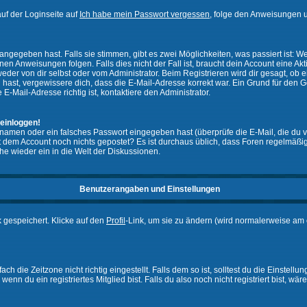
uf der Loginseite auf
Ich habe mein Passwort vergessen
, folge den Anweisungen u
ngegeben hast. Falls sie stimmen, gibt es zwei Möglichkeiten, was passiert ist:
n Anweisungen folgen. Falls dies nicht der Fall ist, braucht dein Account eine Akti
eder von dir selbst oder vom Administrator. Beim Registrieren wird dir gesagt, ob ei
n hast, vergewissere dich, dass die E-Mail-Adresse korrekt war. Ein Grund für den 
-Mail-Adresse richtig ist, kontaktiere den Administrator.
 einloggen!
namen oder ein falsches Passwort eingegeben hast (überprüfe die E-Mail, die du 
ht mit dem Account noch nichts gepostet? Es ist durchaus üblich, dass Foren regelmä
he wieder ein in die Welt der Diskussionen.
Benutzerangaben und Einstellungen
k gespeichert. Klicke auf den
Profil
-Link, um sie zu ändern (wird normalerweise am 
 die Zeitzone nicht richtig eingestellt. Falls dem so ist, solltest du die Einstellun
enn du ein registriertes Mitglied bist. Falls du also noch nicht registriert bist, wär