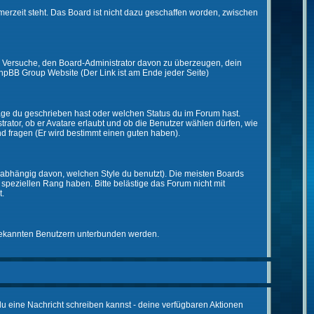
merzeit steht. Das Board ist nicht dazu geschaffen worden, zwischen
zt. Versuche, den Board-Administrator davon zu überzeugen, dein
r phpBB Group Website (Der Link ist am Ende jeder Seite)
räge du geschrieben hast oder welchen Status du im Forum hast.
trator, ob er Avatare erlaubt und ob die Benutzer wählen dürfen, wie
nd fragen (Er wird bestimmt einen guten haben).
abhängig davon, welchen Style du benutzt). Die meisten Boards
peziellen Rang haben. Bitte belästige das Forum nicht mit
t.
unbekannten Benutzern unterbunden werden.
 du eine Nachricht schreiben kannst - deine verfügbaren Aktionen