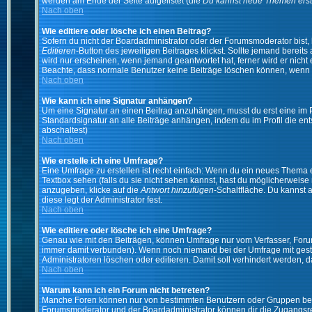
werden am Ende der Seite aufgelistet (die
Du kannst neue Themen erst
Nach oben
Wie editiere oder lösche ich einen Beitrag?
Sofern du nicht der Boardadministrator oder der Forumsmoderator bist, 
Editieren
-Button des jeweiligen Beitrages klickst. Sollte jemand bereits
wird nur erscheinen, wenn jemand geantwortet hat, ferner wird er nicht e
Beachte, dass normale Benutzer keine Beiträge löschen können, wenn 
Nach oben
Wie kann ich eine Signatur anhängen?
Um eine Signatur an einen Beitrag anzuhängen, musst du erst eine im Prof
Standardsignatur an alle Beiträge anhängen, indem du im Profil die e
abschaltest)
Nach oben
Wie erstelle ich eine Umfrage?
Eine Umfrage zu erstellen ist recht einfach: Wenn du ein neues Thema ers
Textbox sehen (falls du sie nicht sehen kannst, hast du möglicherweise
anzugeben, klicke auf die
Antwort hinzufügen
-Schaltfläche. Du kannst 
diese legt der Administrator fest.
Nach oben
Wie editiere oder lösche ich eine Umfrage?
Genau wie mit den Beiträgen, können Umfrage nur vom Verfasser, Forums
immer damit verbunden). Wenn noch niemand bei der Umfrage mit gestim
Administratoren löschen oder editieren. Damit soll verhindert werden,
Nach oben
Warum kann ich ein Forum nicht betreten?
Manche Foren können nur von bestimmten Benutzern oder Gruppen betre
Forumsmoderator und der Boardadministrator können dir die Zugangsrech