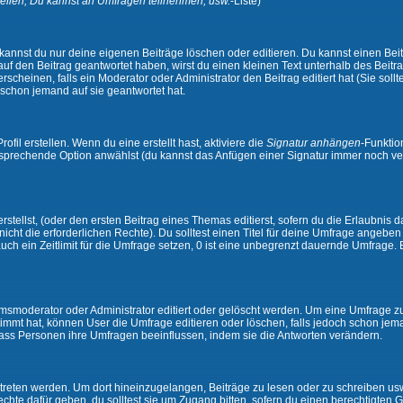
ellen, Du kannst an Umfragen teilnehmen, usw.
-Liste)
kannst du nur deine eigenen Beiträge löschen oder editieren. Du kannst einen Beitr
 auf den Beitrag geantwortet haben, wirst du einen kleinen Text unterhalb des Beitra
rscheinen, falls ein Moderator oder Administrator den Beitrag editiert hat (Sie sollt
schon jemand auf sie geantwortet hat.
il erstellen. Wenn du eine erstellt hast, aktiviere die
Signatur anhängen
-Funktio
ntsprechende Option anwählst (du kannst das Anfügen einer Signatur immer noch ve
tellst, (oder den ersten Beitrag eines Themas editierst, sofern du die Erlaubnis da
 nicht die erforderlichen Rechte). Du solltest einen Titel für deine Umfrage angeb
auch ein Zeitlimit für die Umfrage setzen, 0 ist eine unbegrenzt dauernde Umfrage.
moderator oder Administrator editiert oder gelöscht werden. Um eine Umfrage zu e
mt hat, können User die Umfrage editieren oder löschen, falls jedoch schon jem
 dass Personen ihre Umfragen beeinflussen, indem sie die Antworten verändern.
ten werden. Um dort hineinzugelangen, Beiträge zu lesen oder zu schreiben usw.,
te dafür geben, du solltest sie um Zugang bitten, sofern du einen berechtigten G