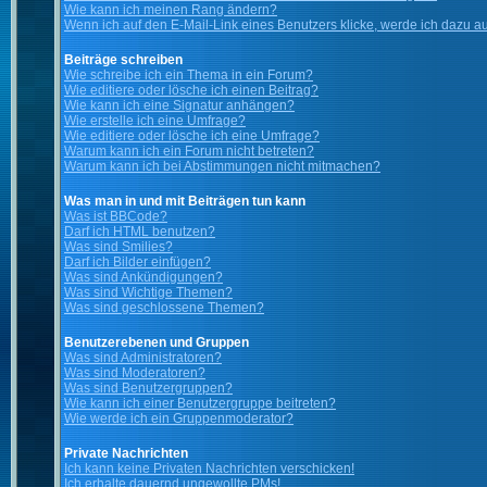
Wie kann ich meinen Rang ändern?
Wenn ich auf den E-Mail-Link eines Benutzers klicke, werde ich dazu au
Beiträge schreiben
Wie schreibe ich ein Thema in ein Forum?
Wie editiere oder lösche ich einen Beitrag?
Wie kann ich eine Signatur anhängen?
Wie erstelle ich eine Umfrage?
Wie editiere oder lösche ich eine Umfrage?
Warum kann ich ein Forum nicht betreten?
Warum kann ich bei Abstimmungen nicht mitmachen?
Was man in und mit Beiträgen tun kann
Was ist BBCode?
Darf ich HTML benutzen?
Was sind Smilies?
Darf ich Bilder einfügen?
Was sind Ankündigungen?
Was sind Wichtige Themen?
Was sind geschlossene Themen?
Benutzerebenen und Gruppen
Was sind Administratoren?
Was sind Moderatoren?
Was sind Benutzergruppen?
Wie kann ich einer Benutzergruppe beitreten?
Wie werde ich ein Gruppenmoderator?
Private Nachrichten
Ich kann keine Privaten Nachrichten verschicken!
Ich erhalte dauernd ungewollte PMs!