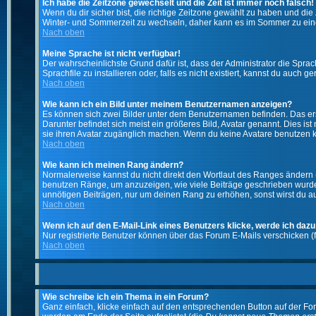
Ich habe die Zeitzone gewechselt und die Zeit ist immer noch falsch!
Wenn du dir sicher bist, die richtige Zeitzone gewählt zu haben und d
Winter- und Sommerzeit zu wechseln, daher kann es im Sommer zu ein
Nach oben
Meine Sprache ist nicht verfügbar!
Der wahrscheinlichste Grund dafür ist, dass der Administrator die Spra
Sprachfile zu installieren oder, falls es nicht existiert, kannst du auc
Nach oben
Wie kann ich ein Bild unter meinem Benutzernamen anzeigen?
Es können sich zwei Bilder unter dem Benutzernamen befinden. Das erst
Darunter befindet sich meist ein größeres Bild, Avatar genannt. Dies i
sie ihren Avatar zugänglich machen. Wenn du keine Avatare benutzen ka
Nach oben
Wie kann ich meinen Rang ändern?
Normalerweise kannst du nicht direkt den Wortlaut des Ranges ändern
benutzen Ränge, um anzuzeigen, wie viele Beiträge geschrieben wurden
unnötigen Beiträgen, nur um deinen Rang zu erhöhen, sonst wirst du auf
Nach oben
Wenn ich auf den E-Mail-Link eines Benutzers klicke, werde ich dazu
Nur registrierte Benutzer können über das Forum E-Mails verschicken (
Nach oben
Wie schreibe ich ein Thema in ein Forum?
Ganz einfach, klicke einfach auf den entsprechenden Button auf der For