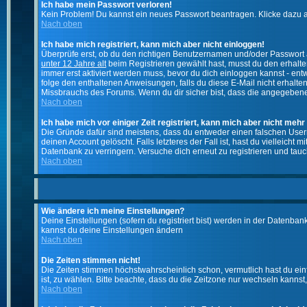
Ich habe mein Passwort verloren!
Kein Problem! Du kannst ein neues Passwort beantragen. Klicke dazu a
Nach oben
Ich habe mich registriert, kann mich aber nicht einloggen!
Überprüfe erst, ob du den richtigen Benutzernamen und/oder Passwort a
unter 12 Jahre alt
beim Registrieren gewählt hast, musst du den erhaltene
immer erst aktiviert werden muss, bevor du dich einloggen kannst - entw
folge den enthaltenen Anweisungen, falls du diese E-Mail nicht erhalte
Missbrauchs des Forums. Wenn du dir sicher bist, dass die angegebene E
Nach oben
Ich habe mich vor einiger Zeit registriert, kann mich aber nicht mehr
Die Gründe dafür sind meistens, dass du entweder einen falschen User
deinen Account gelöscht. Falls letzteres der Fall ist, hast du vielleic
Datenbank zu verringern. Versuche dich erneut zu registrieren und tauc
Nach oben
Wie ändere ich meine Einstellungen?
Deine Einstellungen (sofern du registriert bist) werden in der Datenban
kannst du deine Einstellungen ändern
Nach oben
Die Zeiten stimmen nicht!
Die Zeiten stimmen höchstwahrscheinlich schon, vermutlich hast du einfach
ist, zu wählen. Bitte beachte, dass du die Zeitzone nur wechseln kannst, w
Nach oben