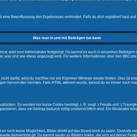
eine Beeinflussung des Ergebnisses verhindert. Falls du dich registriert hast und 
Was man in und mit Beiträgen tun kann
t, wird vom Administrator festgelegt. Du kannst es auch in einzelnen Beiträgen d
r, was und wie etwas angezeigt wird. Für weitere Informationen über den BBCode s
nicht darfst, wirst du nachher nur ein Klammer-Wirrwarr wieder finden. Dies ist ei
n hervorrufen könnten. Falls HTML aktiviert wurde, kannst du es immer noch manu
drücken. Es werden nur kurze Codes benötigt, z. B. zeigt :) Freude und :( Traurigke
passieren, dass ein Beitrag dadurch völlig unübersichtlich wird. Ein Moderator kön
ibt es noch keine Möglichkeit, Bilder direkt auf das Board hoch zu laden. Deshalb 
ineseite.de/meinbild.gif. Du kannst weder zu Bildern linken, die sich auf deiner Fest