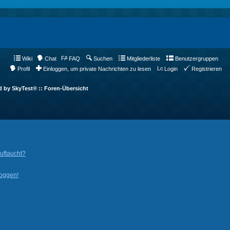
Wiki
Chat
FAQ
Suchen
Mitgliederliste
Benutzergruppen
Profil
Einloggen, um private Nachrichten zu lesen
Login
Registrieren
d by SkyTest® :: Foren-Übersicht
auftaucht?
loggen!