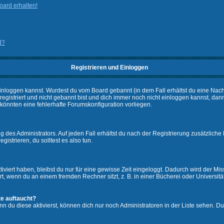
ard erhalten!
d?
Registrieren und Einloggen
ch einloggen kannst. Wurdest du vom Board gebannt (in dem Fall erhältst du eine Na
 registriert und nicht gebannt bist und dich immer noch nicht einloggen kannst,
es könnten eine fehlerhafte Forumskonfiguration vorliegen.
 des Administrators. Auf jeden Fall erhältst du nach der Registrierung zusätzliche 
gistrieren, du solltest es also tun.
iviert haben, bleibst du nur für eine gewisse Zeit eingeloggt. Dadurch wird der M
, wenn du an einem fremden Rechner sitzt, z. B. in einer Bücherei oder Universität
te auftaucht?
nn du diese aktivierst, können dich nur noch Administratoren in der Liste sehen. Du