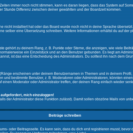
ie Zeiten immer noch nicht stimmen, kann es daran liegen, dass das System auf Som
er Stunde Differenz zwischen deiner gewählten und der Boardzeit kommen.
che nicht installiert hat oder das Board wurde noch nicht in deine Sprache überset
h gerne selber eine Übersetzung schreiben. Weitere Informationen erhältst du auf de
e gehört zu deinem Rang, z. B. Punkte oder Sterne, die anzeigen, wie viele Beit
st normalerweise ein Einzelstück und an den Benutzer gebunden. Es liegt am Adminis
nnst, ist das eine Entscheidung des Administrators. Du solltest ihn nach dem Gru
 (Ränge erscheinen unter deinem Benutzernamen in Themen und in deinem Profil, 
 und bestimmte Benutzer, z. B. Moderatoren oder Administratoren, könnten einen s
 einen Moderator oder Administrator treffen, der deinen Rang einfach wieder senk
 aufgefordert, mich einzuloggen!
falls der Administrator diese Funktion zulässt). Damit sollen obszöne Mails von 
Beiträge schreiben
ums- oder Beitragsseite. Es kann sein, dass du dich erst registrieren musst, bevor