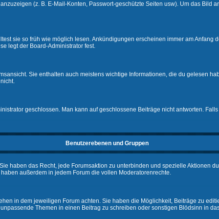
e anzuzeigen (z. B. E-Mail-Konten, Passwort-geschützte Seiten usw). Um das Bil
lltest sie so früh wie möglich lesen. Ankündigungen erscheinen immer am Anfang
e legt der Board-Administrator fest.
ansicht. Sie enthalten auch meistens wichtige Informationen, die du gelesen ha
nicht.
rator geschlossen. Man kann auf geschlossene Beiträge nicht antworten. Falls 
Benutzerebenen und Gruppen
Sie haben das Recht, jede Forumsaktion zu unterbinden und spezielle Aktionen d
e haben außerdem in jedem Forum die vollen Moderatorenrechte.
hen in dem jeweiligen Forum achten. Sie haben die Möglichkeit, Beiträge zu editi
 unpassende Themen in einen Beitrag zu schreiben oder sonstigen Blödsinn in da