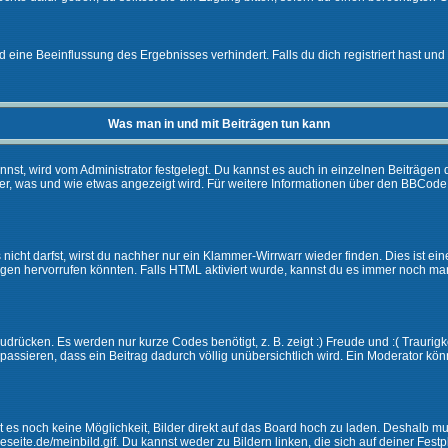
eine Beeinflussung des Ergebnisses verhindert. Falls du dich registriert hast und 
Was man in und mit Beiträgen tun kann
t, wird vom Administrator festgelegt. Du kannst es auch in einzelnen Beiträgen d
r, was und wie etwas angezeigt wird. Für weitere Informationen über den BBCode s
nicht darfst, wirst du nachher nur ein Klammer-Wirrwarr wieder finden. Dies ist ei
n hervorrufen könnten. Falls HTML aktiviert wurde, kannst du es immer noch manu
drücken. Es werden nur kurze Codes benötigt, z. B. zeigt :) Freude und :( Traurigke
passieren, dass ein Beitrag dadurch völlig unübersichtlich wird. Ein Moderator kön
ibt es noch keine Möglichkeit, Bilder direkt auf das Board hoch zu laden. Deshalb 
ineseite.de/meinbild.gif. Du kannst weder zu Bildern linken, die sich auf deiner Fest