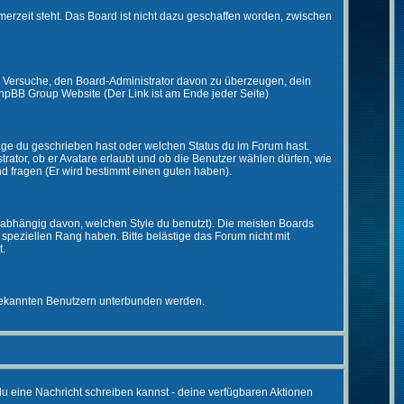
merzeit steht. Das Board ist nicht dazu geschaffen worden, zwischen
zt. Versuche, den Board-Administrator davon zu überzeugen, dein
r phpBB Group Website (Der Link ist am Ende jeder Seite)
räge du geschrieben hast oder welchen Status du im Forum hast.
trator, ob er Avatare erlaubt und ob die Benutzer wählen dürfen, wie
nd fragen (Er wird bestimmt einen guten haben).
abhängig davon, welchen Style du benutzt). Die meisten Boards
peziellen Rang haben. Bitte belästige das Forum nicht mit
t.
unbekannten Benutzern unterbunden werden.
 du eine Nachricht schreiben kannst - deine verfügbaren Aktionen