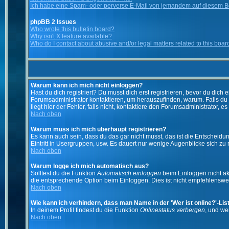
Ich habe eine Spam- oder perverse E-Mail von jemandem auf diesem Bo
phpBB 2 Issues
Who wrote this bulletin board?
Why isn't X feature available?
Who do I contact about abusive and/or legal matters related to this boar
Warum kann ich mich nicht einloggen?
Hast du dich registriert? Du musst dich erst registrieren, bevor du di
Forumsadministrator kontaktieren, um herauszufinden, warum. Falls du
liegt hier der Fehler, falls nicht, kontaktiere den Forumsadministrator, 
Nach oben
Warum muss ich mich überhaupt registrieren?
Es kann auch sein, dass du das gar nicht musst, das ist die Entscheidung
Eintritt in Usergruppen, usw. Es dauert nur wenige Augenblicke sich zu re
Nach oben
Warum logge ich mich automatisch aus?
Solltest du die Funktion
Automatisch einloggen
beim Einloggen nicht akt
die entsprechende Option beim Einloggen. Dies ist nicht empfehlenswert
Nach oben
Wie kann ich verhindern, dass man Name in der 'Wer ist online?'-Lis
In deinem Profil findest du die Funktion
Onlinestatus verbergen
, und we
Nach oben