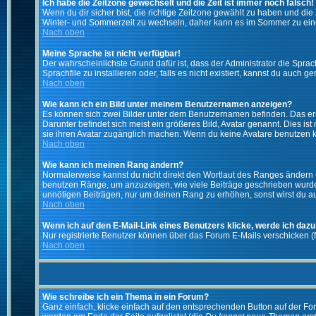
Ich habe die Zeitzone gewechselt und die Zeit ist immer noch falsch!
Wenn du dir sicher bist, die richtige Zeitzone gewählt zu haben und d
Winter- und Sommerzeit zu wechseln, daher kann es im Sommer zu ein
Nach oben
Meine Sprache ist nicht verfügbar!
Der wahrscheinlichste Grund dafür ist, dass der Administrator die Spra
Sprachfile zu installieren oder, falls es nicht existiert, kannst du auc
Nach oben
Wie kann ich ein Bild unter meinem Benutzernamen anzeigen?
Es können sich zwei Bilder unter dem Benutzernamen befinden. Das erst
Darunter befindet sich meist ein größeres Bild, Avatar genannt. Dies i
sie ihren Avatar zugänglich machen. Wenn du keine Avatare benutzen ka
Nach oben
Wie kann ich meinen Rang ändern?
Normalerweise kannst du nicht direkt den Wortlaut des Ranges ändern
benutzen Ränge, um anzuzeigen, wie viele Beiträge geschrieben wurden
unnötigen Beiträgen, nur um deinen Rang zu erhöhen, sonst wirst du auf
Nach oben
Wenn ich auf den E-Mail-Link eines Benutzers klicke, werde ich dazu
Nur registrierte Benutzer können über das Forum E-Mails verschicken (
Nach oben
Wie schreibe ich ein Thema in ein Forum?
Ganz einfach, klicke einfach auf den entsprechenden Button auf der For