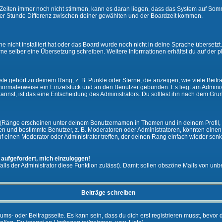
ie Zeiten immer noch nicht stimmen, kann es daran liegen, dass das System auf Som
er Stunde Differenz zwischen deiner gewählten und der Boardzeit kommen.
che nicht installiert hat oder das Board wurde noch nicht in deine Sprache überset
h gerne selber eine Übersetzung schreiben. Weitere Informationen erhältst du auf de
e gehört zu deinem Rang, z. B. Punkte oder Sterne, die anzeigen, wie viele Beit
st normalerweise ein Einzelstück und an den Benutzer gebunden. Es liegt am Adminis
nnst, ist das eine Entscheidung des Administrators. Du solltest ihn nach dem Gru
 (Ränge erscheinen unter deinem Benutzernamen in Themen und in deinem Profil, 
 und bestimmte Benutzer, z. B. Moderatoren oder Administratoren, könnten einen s
 einen Moderator oder Administrator treffen, der deinen Rang einfach wieder senk
 aufgefordert, mich einzuloggen!
falls der Administrator diese Funktion zulässt). Damit sollen obszöne Mails von 
Beiträge schreiben
ums- oder Beitragsseite. Es kann sein, dass du dich erst registrieren musst, bevor