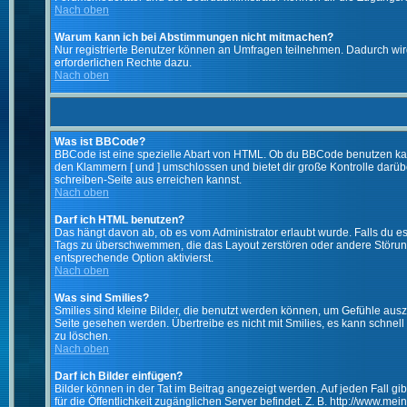
Nach oben
Warum kann ich bei Abstimmungen nicht mitmachen?
Nur registrierte Benutzer können an Umfragen teilnehmen. Dadurch wird 
erforderlichen Rechte dazu.
Nach oben
Was ist BBCode?
BBCode ist eine spezielle Abart von HTML. Ob du BBCode benutzen kanns
den Klammern [ und ] umschlossen und bietet dir große Kontrolle darübe
schreiben-Seite aus erreichen kannst.
Nach oben
Darf ich HTML benutzen?
Das hängt davon ab, ob es vom Administrator erlaubt wurde. Falls du es 
Tags zu überschwemmen, die das Layout zerstören oder andere Störunge
entsprechende Option aktivierst.
Nach oben
Was sind Smilies?
Smilies sind kleine Bilder, die benutzt werden können, um Gefühle auszu
Seite gesehen werden. Übertreibe es nicht mit Smilies, es kann schnell 
zu löschen.
Nach oben
Darf ich Bilder einfügen?
Bilder können in der Tat im Beitrag angezeigt werden. Auf jeden Fall g
für die Öffentlichkeit zugänglichen Server befindet. Z. B. http://www.me