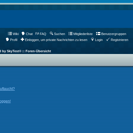
Wiki
Chat
FAQ
Suchen
Mitgliederliste
Benutzergruppen
Profil
Einloggen, um private Nachrichten zu lesen
Login
Registrieren
d by SkyTest® :: Foren-Übersicht
auftaucht?
loggen!