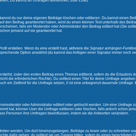
ellen, Du kannst an Umfragen teilnehmen, usw.
-Liste)
kannst du nur deine eigenen Beiträge löschen oder editieren. Du kannst einen Beitr
 auf den Beitrag geantwortet haben, wirst du einen kleinen Text unterhalb des Beitra
rscheinen, falls ein Moderator oder Administrator den Beitrag editiert hat (Sie sollt
schon jemand auf sie geantwortet hat.
il erstellen. Wenn du eine erstellt hast, aktiviere die
Signatur anhängen
-Funktio
ntsprechende Option anwählst (du kannst das Anfügen einer Signatur immer noch ve
tellst, (oder den ersten Beitrag eines Themas editierst, sofern du die Erlaubnis da
 nicht die erforderlichen Rechte). Du solltest einen Titel für deine Umfrage angeb
auch ein Zeitlimit für die Umfrage setzen, 0 ist eine unbegrenzt dauernde Umfrage.
moderator oder Administrator editiert oder gelöscht werden. Um eine Umfrage zu e
mt hat, können User die Umfrage editieren oder löschen, falls jedoch schon jem
 dass Personen ihre Umfragen beeinflussen, indem sie die Antworten verändern.
ten werden. Um dort hineinzugelangen, Beiträge zu lesen oder zu schreiben usw.,
te dafür geben, du solltest sie um Zugang bitten, sofern du einen berechtigten G