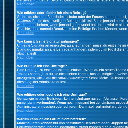
werden am Ende der Seite aufgelistet (die
Du kannst neue Themen erst
Nach oben
Wie editiere oder lösche ich einen Beitrag?
Sofern du nicht der Boardadministrator oder der Forumsmoderator bist, 
Editieren
-Button des jeweiligen Beitrages klickst. Sollte jemand bereits
wird nur erscheinen, wenn jemand geantwortet hat, ferner wird er nicht e
Beachte, dass normale Benutzer keine Beiträge löschen können, wenn 
Nach oben
Wie kann ich eine Signatur anhängen?
Um eine Signatur an einen Beitrag anzuhängen, musst du erst eine im Prof
Standardsignatur an alle Beiträge anhängen, indem du im Profil die e
abschaltest)
Nach oben
Wie erstelle ich eine Umfrage?
Eine Umfrage zu erstellen ist recht einfach: Wenn du ein neues Thema ers
Textbox sehen (falls du sie nicht sehen kannst, hast du möglicherweise
anzugeben, klicke auf die
Antwort hinzufügen
-Schaltfläche. Du kannst 
diese legt der Administrator fest.
Nach oben
Wie editiere oder lösche ich eine Umfrage?
Genau wie mit den Beiträgen, können Umfrage nur vom Verfasser, Forums
immer damit verbunden). Wenn noch niemand bei der Umfrage mit gestim
Administratoren löschen oder editieren. Damit soll verhindert werden,
Nach oben
Warum kann ich ein Forum nicht betreten?
Manche Foren können nur von bestimmten Benutzern oder Gruppen betre
Forumsmoderator und der Boardadministrator können dir die Zugangsrech