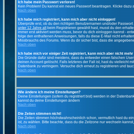
Ich habe mein Passwort verloren!
Kein Problem! Du kannst ein neues Passwort beantragen. Klicke dazu a
Nach oben
Ich habe mich registriert, kann mich aber nicht einloggen!
Überprüfe erst, ob du den richtigen Benutzernamen und/oder Passwort a
unter 12 Jahre alt
beim Registrieren gewählt hast, musst du den erhaltene
immer erst aktiviert werden muss, bevor du dich einloggen kannst - entw
folge den enthaltenen Anweisungen, falls du diese E-Mail nicht erhalte
Missbrauchs des Forums. Wenn du dir sicher bist, dass die angegebene E
Nach oben
Ich habe mich vor einiger Zeit registriert, kann mich aber nicht mehr
Die Gründe dafür sind meistens, dass du entweder einen falschen User
deinen Account gelöscht. Falls letzteres der Fall ist, hast du vielleic
Datenbank zu verringern. Versuche dich erneut zu registrieren und tauc
Nach oben
Wie ändere ich meine Einstellungen?
Deine Einstellungen (sofern du registriert bist) werden in der Datenban
kannst du deine Einstellungen ändern
Nach oben
Die Zeiten stimmen nicht!
Die Zeiten stimmen höchstwahrscheinlich schon, vermutlich hast du einfach
ist, zu wählen. Bitte beachte, dass du die Zeitzone nur wechseln kannst, w
Nach oben