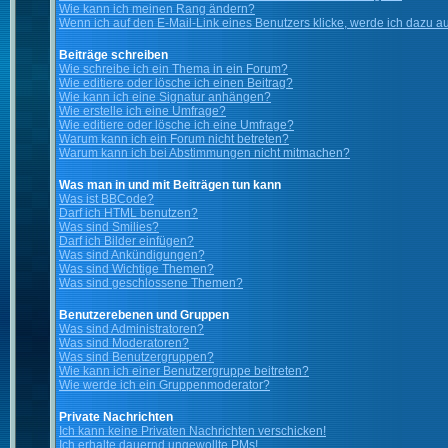
Wie kann ich meinen Rang ändern?
Wenn ich auf den E-Mail-Link eines Benutzers klicke, werde ich dazu au
Beiträge schreiben
Wie schreibe ich ein Thema in ein Forum?
Wie editiere oder lösche ich einen Beitrag?
Wie kann ich eine Signatur anhängen?
Wie erstelle ich eine Umfrage?
Wie editiere oder lösche ich eine Umfrage?
Warum kann ich ein Forum nicht betreten?
Warum kann ich bei Abstimmungen nicht mitmachen?
Was man in und mit Beiträgen tun kann
Was ist BBCode?
Darf ich HTML benutzen?
Was sind Smilies?
Darf ich Bilder einfügen?
Was sind Ankündigungen?
Was sind Wichtige Themen?
Was sind geschlossene Themen?
Benutzerebenen und Gruppen
Was sind Administratoren?
Was sind Moderatoren?
Was sind Benutzergruppen?
Wie kann ich einer Benutzergruppe beitreten?
Wie werde ich ein Gruppenmoderator?
Private Nachrichten
Ich kann keine Privaten Nachrichten verschicken!
Ich erhalte dauernd ungewollte PMs!