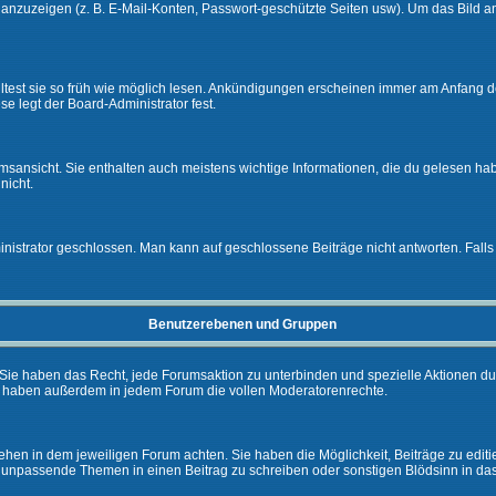
e anzuzeigen (z. B. E-Mail-Konten, Passwort-geschützte Seiten usw). Um das Bil
lltest sie so früh wie möglich lesen. Ankündigungen erscheinen immer am Anfang
e legt der Board-Administrator fest.
ansicht. Sie enthalten auch meistens wichtige Informationen, die du gelesen ha
nicht.
rator geschlossen. Man kann auf geschlossene Beiträge nicht antworten. Falls 
Benutzerebenen und Gruppen
Sie haben das Recht, jede Forumsaktion zu unterbinden und spezielle Aktionen d
e haben außerdem in jedem Forum die vollen Moderatorenrechte.
hen in dem jeweiligen Forum achten. Sie haben die Möglichkeit, Beiträge zu editi
 unpassende Themen in einen Beitrag zu schreiben oder sonstigen Blödsinn in da