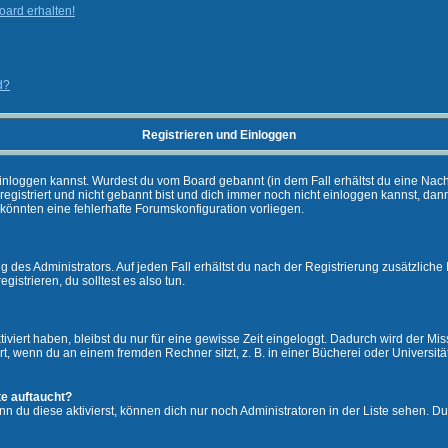
ard erhalten!
d?
Registrieren und Einloggen
ch einloggen kannst. Wurdest du vom Board gebannt (in dem Fall erhältst du eine Na
 registriert und nicht gebannt bist und dich immer noch nicht einloggen kannst,
es könnten eine fehlerhafte Forumskonfiguration vorliegen.
 des Administrators. Auf jeden Fall erhältst du nach der Registrierung zusätzliche 
gistrieren, du solltest es also tun.
iviert haben, bleibst du nur für eine gewisse Zeit eingeloggt. Dadurch wird der M
, wenn du an einem fremden Rechner sitzt, z. B. in einer Bücherei oder Universität
te auftaucht?
nn du diese aktivierst, können dich nur noch Administratoren in der Liste sehen. Du