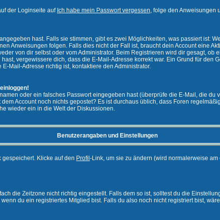
uf der Loginseite auf
Ich habe mein Passwort vergessen
, folge den Anweisungen u
ngegeben hast. Falls sie stimmen, gibt es zwei Möglichkeiten, was passiert ist:
n Anweisungen folgen. Falls dies nicht der Fall ist, braucht dein Account eine Akti
eder von dir selbst oder vom Administrator. Beim Registrieren wird dir gesagt, ob ei
n hast, vergewissere dich, dass die E-Mail-Adresse korrekt war. Ein Grund für den 
-Mail-Adresse richtig ist, kontaktiere den Administrator.
 einloggen!
namen oder ein falsches Passwort eingegeben hast (überprüfe die E-Mail, die du 
ht mit dem Account noch nichts gepostet? Es ist durchaus üblich, dass Foren regelmä
he wieder ein in die Welt der Diskussionen.
Benutzerangaben und Einstellungen
k gespeichert. Klicke auf den
Profil
-Link, um sie zu ändern (wird normalerweise am 
 die Zeitzone nicht richtig eingestellt. Falls dem so ist, solltest du die Einstellun
enn du ein registriertes Mitglied bist. Falls du also noch nicht registriert bist, wär