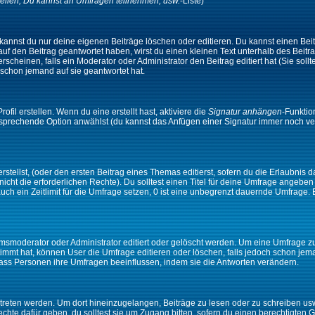
ellen, Du kannst an Umfragen teilnehmen, usw.
-Liste)
kannst du nur deine eigenen Beiträge löschen oder editieren. Du kannst einen Beitr
 auf den Beitrag geantwortet haben, wirst du einen kleinen Text unterhalb des Beitra
rscheinen, falls ein Moderator oder Administrator den Beitrag editiert hat (Sie sollt
schon jemand auf sie geantwortet hat.
il erstellen. Wenn du eine erstellt hast, aktiviere die
Signatur anhängen
-Funktio
ntsprechende Option anwählst (du kannst das Anfügen einer Signatur immer noch ve
tellst, (oder den ersten Beitrag eines Themas editierst, sofern du die Erlaubnis da
 nicht die erforderlichen Rechte). Du solltest einen Titel für deine Umfrage angeb
auch ein Zeitlimit für die Umfrage setzen, 0 ist eine unbegrenzt dauernde Umfrage.
moderator oder Administrator editiert oder gelöscht werden. Um eine Umfrage zu e
mt hat, können User die Umfrage editieren oder löschen, falls jedoch schon jem
 dass Personen ihre Umfragen beeinflussen, indem sie die Antworten verändern.
ten werden. Um dort hineinzugelangen, Beiträge zu lesen oder zu schreiben usw.,
te dafür geben, du solltest sie um Zugang bitten, sofern du einen berechtigten G