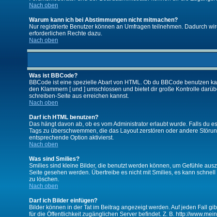
Nach oben
Warum kann ich bei Abstimmungen nicht mitmachen?
Nur registrierte Benutzer können an Umfragen teilnehmen. Dadurch wird 
erforderlichen Rechte dazu.
Nach oben
Was ist BBCode?
BBCode ist eine spezielle Abart von HTML. Ob du BBCode benutzen kanns
den Klammern [ und ] umschlossen und bietet dir große Kontrolle darübe
schreiben-Seite aus erreichen kannst.
Nach oben
Darf ich HTML benutzen?
Das hängt davon ab, ob es vom Administrator erlaubt wurde. Falls du es 
Tags zu überschwemmen, die das Layout zerstören oder andere Störunge
entsprechende Option aktivierst.
Nach oben
Was sind Smilies?
Smilies sind kleine Bilder, die benutzt werden können, um Gefühle auszu
Seite gesehen werden. Übertreibe es nicht mit Smilies, es kann schnell 
zu löschen.
Nach oben
Darf ich Bilder einfügen?
Bilder können in der Tat im Beitrag angezeigt werden. Auf jeden Fall g
für die Öffentlichkeit zugänglichen Server befindet. Z. B. http://www.me