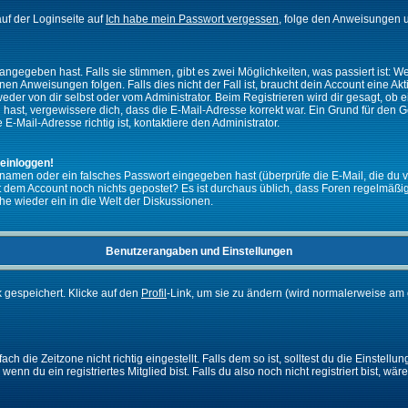
uf der Loginseite auf
Ich habe mein Passwort vergessen
, folge den Anweisungen u
ngegeben hast. Falls sie stimmen, gibt es zwei Möglichkeiten, was passiert ist:
n Anweisungen folgen. Falls dies nicht der Fall ist, braucht dein Account eine Akti
eder von dir selbst oder vom Administrator. Beim Registrieren wird dir gesagt, ob ei
n hast, vergewissere dich, dass die E-Mail-Adresse korrekt war. Ein Grund für den 
-Mail-Adresse richtig ist, kontaktiere den Administrator.
 einloggen!
namen oder ein falsches Passwort eingegeben hast (überprüfe die E-Mail, die du 
ht mit dem Account noch nichts gepostet? Es ist durchaus üblich, dass Foren regelmä
he wieder ein in die Welt der Diskussionen.
Benutzerangaben und Einstellungen
k gespeichert. Klicke auf den
Profil
-Link, um sie zu ändern (wird normalerweise am 
 die Zeitzone nicht richtig eingestellt. Falls dem so ist, solltest du die Einstellun
enn du ein registriertes Mitglied bist. Falls du also noch nicht registriert bist, wär