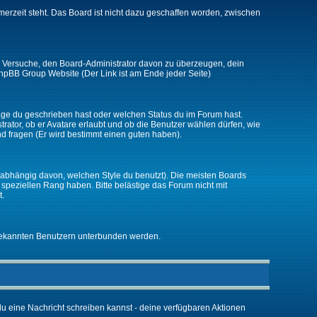
merzeit steht. Das Board ist nicht dazu geschaffen worden, zwischen
zt. Versuche, den Board-Administrator davon zu überzeugen, dein
r phpBB Group Website (Der Link ist am Ende jeder Seite)
räge du geschrieben hast oder welchen Status du im Forum hast.
trator, ob er Avatare erlaubt und ob die Benutzer wählen dürfen, wie
nd fragen (Er wird bestimmt einen guten haben).
abhängig davon, welchen Style du benutzt). Die meisten Boards
peziellen Rang haben. Bitte belästige das Forum nicht mit
t.
unbekannten Benutzern unterbunden werden.
 du eine Nachricht schreiben kannst - deine verfügbaren Aktionen