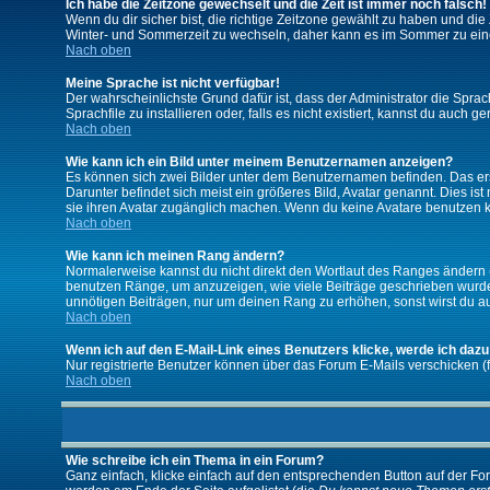
Ich habe die Zeitzone gewechselt und die Zeit ist immer noch falsch!
Wenn du dir sicher bist, die richtige Zeitzone gewählt zu haben und d
Winter- und Sommerzeit zu wechseln, daher kann es im Sommer zu ein
Nach oben
Meine Sprache ist nicht verfügbar!
Der wahrscheinlichste Grund dafür ist, dass der Administrator die Spra
Sprachfile zu installieren oder, falls es nicht existiert, kannst du auc
Nach oben
Wie kann ich ein Bild unter meinem Benutzernamen anzeigen?
Es können sich zwei Bilder unter dem Benutzernamen befinden. Das erst
Darunter befindet sich meist ein größeres Bild, Avatar genannt. Dies i
sie ihren Avatar zugänglich machen. Wenn du keine Avatare benutzen ka
Nach oben
Wie kann ich meinen Rang ändern?
Normalerweise kannst du nicht direkt den Wortlaut des Ranges ändern
benutzen Ränge, um anzuzeigen, wie viele Beiträge geschrieben wurden
unnötigen Beiträgen, nur um deinen Rang zu erhöhen, sonst wirst du auf
Nach oben
Wenn ich auf den E-Mail-Link eines Benutzers klicke, werde ich dazu
Nur registrierte Benutzer können über das Forum E-Mails verschicken (
Nach oben
Wie schreibe ich ein Thema in ein Forum?
Ganz einfach, klicke einfach auf den entsprechenden Button auf der For