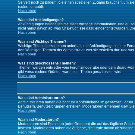
Server) noch zu Bildern, die einen speziellen Zugang brauchen, um si
(sofern erlaubt).
Nach oben
Was sind Ankündigungen?
Ankündigungen beinhalten meistens wichtige Informationen, und du so
nicht hängt davon ab, was für Befugnisse dazu eingerichtet wurden. Dies
Nach oben
Was sind Wichtige Themen?
Wichtige Themen erscheinen unterhalb der Ankündigungen in der Forums
den Wichtigen Themen der Administrator, wer sie erstellen darf und wer 
Nach oben
Was sind geschlossene Themen?
Themen werden entweder vom Forumsmoderator oder dem Board-Administ
gibt verschiedene Gründe, warum ein Thema geschlossen wird.
Nach oben
Was sind Administratoren?
Administratoren haben die höchste Kontrollebene im gesamten Forum. 
Benutzern, Benutzergruppen erstellen, Moderatoren ernennen usw. Si
Nach oben
Was sind Moderatoren?
Moderatoren sind Personen (oder Gruppen) die auf das tägliche Gesche
löschen. Moderatoren haben die Aufgabe, die Leute davon abzuhalten,
Nach oben