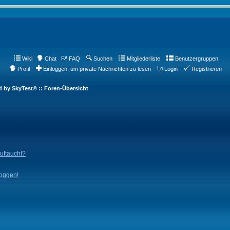
Wiki
Chat
FAQ
Suchen
Mitgliederliste
Benutzergruppen
Profil
Einloggen, um private Nachrichten zu lesen
Login
Registrieren
d by SkyTest® :: Foren-Übersicht
auftaucht?
loggen!