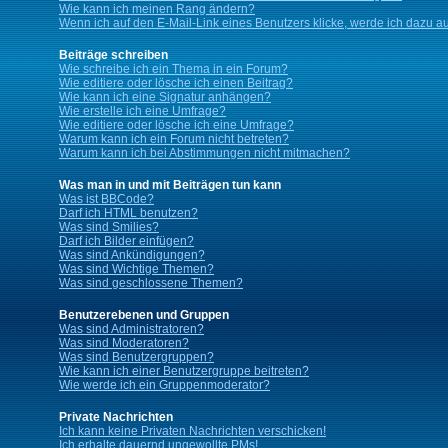
Wie kann ich meinen Rang ändern?
Wenn ich auf den E-Mail-Link eines Benutzers klicke, werde ich dazu au
Beiträge schreiben
Wie schreibe ich ein Thema in ein Forum?
Wie editiere oder lösche ich einen Beitrag?
Wie kann ich eine Signatur anhängen?
Wie erstelle ich eine Umfrage?
Wie editiere oder lösche ich eine Umfrage?
Warum kann ich ein Forum nicht betreten?
Warum kann ich bei Abstimmungen nicht mitmachen?
Was man in und mit Beiträgen tun kann
Was ist BBCode?
Darf ich HTML benutzen?
Was sind Smilies?
Darf ich Bilder einfügen?
Was sind Ankündigungen?
Was sind Wichtige Themen?
Was sind geschlossene Themen?
Benutzerebenen und Gruppen
Was sind Administratoren?
Was sind Moderatoren?
Was sind Benutzergruppen?
Wie kann ich einer Benutzergruppe beitreten?
Wie werde ich ein Gruppenmoderator?
Private Nachrichten
Ich kann keine Privaten Nachrichten verschicken!
Ich erhalte dauernd ungewollte PMs!