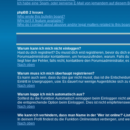
Ich habe eine Spam- oder perverse E-Mail von jemandem auf diesem Bo
phpBB 2 Issues
Who wrote this bulletin board?
Why isn't X feature available?
Who do I contact about abusive and/or legal matters related to this boar
Warum kann ich mich nicht einloggen?
Hast du dich registriert? Du musst dich erst registrieren, bevor du di
Forumsadministrator kontaktieren, um herauszufinden, warum. Falls du
liegt hier der Fehler, falls nicht, kontaktiere den Forumsadministrator, 
Nach oben
Warum muss ich mich überhaupt registrieren?
Es kann auch sein, dass du das gar nicht musst, das ist die Entscheidung
Eintritt in Usergruppen, usw. Es dauert nur wenige Augenblicke sich zu re
Nach oben
Warum logge ich mich automatisch aus?
Solltest du die Funktion
Automatisch einloggen
beim Einloggen nicht akt
die entsprechende Option beim Einloggen. Dies ist nicht empfehlenswert
Nach oben
Wie kann ich verhindern, dass man Name in der 'Wer ist online?'-Lis
In deinem Profil findest du die Funktion
Onlinestatus verbergen
, und we
Nach oben