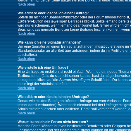
werden am Ende der Seite aufgelistet (die
Du kannst neue Themen erst
Nach oben
Wie editiere oder lösche ich einen Beitrag?
Sofern du nicht der Boardadministrator oder der Forumsmoderator bist, 
Editieren
-Button des jeweiligen Beitrages klickst. Sollte jemand bereits
wird nur erscheinen, wenn jemand geantwortet hat, ferner wird er nicht e
Beachte, dass normale Benutzer keine Beiträge löschen können, wenn 
Nach oben
Wie kann ich eine Signatur anhängen?
Um eine Signatur an einen Beitrag anzuhängen, musst du erst eine im Prof
Standardsignatur an alle Beiträge anhängen, indem du im Profil die e
abschaltest)
Nach oben
Wie erstelle ich eine Umfrage?
Eine Umfrage zu erstellen ist recht einfach: Wenn du ein neues Thema ers
Textbox sehen (falls du sie nicht sehen kannst, hast du möglicherweise
anzugeben, klicke auf die
Antwort hinzufügen
-Schaltfläche. Du kannst 
diese legt der Administrator fest.
Nach oben
Wie editiere oder lösche ich eine Umfrage?
Genau wie mit den Beiträgen, können Umfrage nur vom Verfasser, Forums
immer damit verbunden). Wenn noch niemand bei der Umfrage mit gestim
Administratoren löschen oder editieren. Damit soll verhindert werden,
Nach oben
Warum kann ich ein Forum nicht betreten?
Manche Foren können nur von bestimmten Benutzern oder Gruppen betre
Forumsmoderator und der Boardadministrator können dir die Zugangsrech