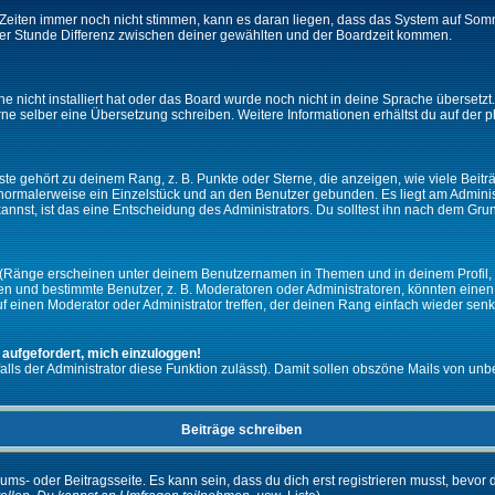
ie Zeiten immer noch nicht stimmen, kann es daran liegen, dass das System auf Som
er Stunde Differenz zwischen deiner gewählten und der Boardzeit kommen.
che nicht installiert hat oder das Board wurde noch nicht in deine Sprache überset
h gerne selber eine Übersetzung schreiben. Weitere Informationen erhältst du auf de
e gehört zu deinem Rang, z. B. Punkte oder Sterne, die anzeigen, wie viele Beit
st normalerweise ein Einzelstück und an den Benutzer gebunden. Es liegt am Adminis
nnst, ist das eine Entscheidung des Administrators. Du solltest ihn nach dem Gru
 (Ränge erscheinen unter deinem Benutzernamen in Themen und in deinem Profil, 
 und bestimmte Benutzer, z. B. Moderatoren oder Administratoren, könnten einen s
 einen Moderator oder Administrator treffen, der deinen Rang einfach wieder senk
 aufgefordert, mich einzuloggen!
falls der Administrator diese Funktion zulässt). Damit sollen obszöne Mails von 
Beiträge schreiben
ums- oder Beitragsseite. Es kann sein, dass du dich erst registrieren musst, bevor