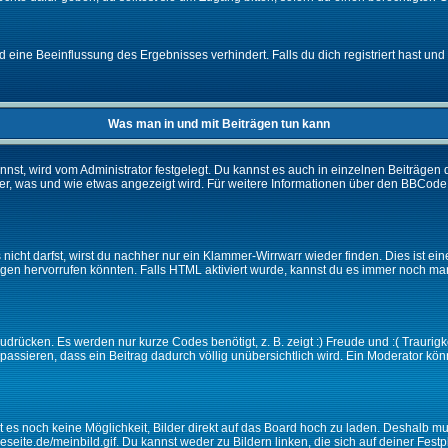
eine Beeinflussung des Ergebnisses verhindert. Falls du dich registriert hast und 
Was man in und mit Beiträgen tun kann
t, wird vom Administrator festgelegt. Du kannst es auch in einzelnen Beiträgen d
r, was und wie etwas angezeigt wird. Für weitere Informationen über den BBCode s
nicht darfst, wirst du nachher nur ein Klammer-Wirrwarr wieder finden. Dies ist ei
n hervorrufen könnten. Falls HTML aktiviert wurde, kannst du es immer noch manu
drücken. Es werden nur kurze Codes benötigt, z. B. zeigt :) Freude und :( Traurigke
passieren, dass ein Beitrag dadurch völlig unübersichtlich wird. Ein Moderator kön
ibt es noch keine Möglichkeit, Bilder direkt auf das Board hoch zu laden. Deshalb 
ineseite.de/meinbild.gif. Du kannst weder zu Bildern linken, die sich auf deiner Fest