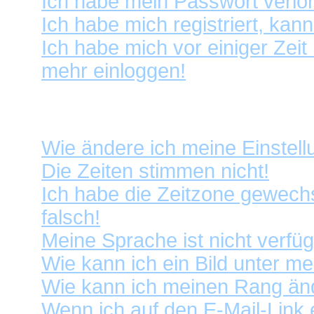
Ich habe mein Passwort verlo
Ich habe mich registriert, kan
Ich habe mich vor einiger Zeit 
mehr einloggen!
Benutzerangaben und Einst
Wie ändere ich meine Einstel
Die Zeiten stimmen nicht!
Ich habe die Zeitzone gewechs
falsch!
Meine Sprache ist nicht verfüg
Wie kann ich ein Bild unter 
Wie kann ich meinen Rang än
Wenn ich auf den E-Mail-Link 