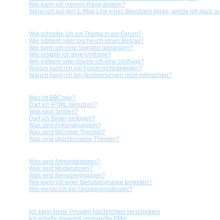
Wie kann ich meinen Rang ändern?
Wenn ich auf den E-Mail-Link eines Benutzers klicke, werde ich dazu au
Beiträge schreiben
Wie schreibe ich ein Thema in ein Forum?
Wie editiere oder lösche ich einen Beitrag?
Wie kann ich eine Signatur anhängen?
Wie erstelle ich eine Umfrage?
Wie editiere oder lösche ich eine Umfrage?
Warum kann ich ein Forum nicht betreten?
Warum kann ich bei Abstimmungen nicht mitmachen?
Was man in und mit Beiträgen tun kann
Was ist BBCode?
Darf ich HTML benutzen?
Was sind Smilies?
Darf ich Bilder einfügen?
Was sind Ankündigungen?
Was sind Wichtige Themen?
Was sind geschlossene Themen?
Benutzerebenen und Gruppen
Was sind Administratoren?
Was sind Moderatoren?
Was sind Benutzergruppen?
Wie kann ich einer Benutzergruppe beitreten?
Wie werde ich ein Gruppenmoderator?
Private Nachrichten
Ich kann keine Privaten Nachrichten verschicken!
Ich erhalte dauernd ungewollte PMs!