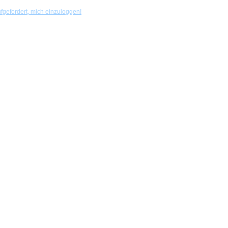
fgefordert, mich einzuloggen!