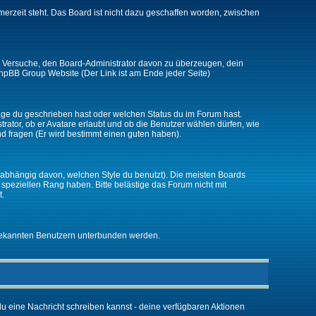
merzeit steht. Das Board ist nicht dazu geschaffen worden, zwischen
zt. Versuche, den Board-Administrator davon zu überzeugen, dein
r phpBB Group Website (Der Link ist am Ende jeder Seite)
räge du geschrieben hast oder welchen Status du im Forum hast.
trator, ob er Avatare erlaubt und ob die Benutzer wählen dürfen, wie
nd fragen (Er wird bestimmt einen guten haben).
abhängig davon, welchen Style du benutzt). Die meisten Boards
peziellen Rang haben. Bitte belästige das Forum nicht mit
t.
unbekannten Benutzern unterbunden werden.
 du eine Nachricht schreiben kannst - deine verfügbaren Aktionen