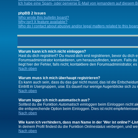
Ich habe eine Spam- oder perverse E-Mail von jemandem auf diesem Bo
phpBB 2 Issues
Who wrote this bulletin board?
Why isn't X feature available?
Who do I contact about abusive and/or legal matters related to this boar
Warum kann ich mich nicht einloggen?
Hast du dich registriert? Du musst dich erst registrieren, bevor du di
Forumsadministrator kontaktieren, um herauszufinden, warum. Falls du
liegt hier der Fehler, falls nicht, kontaktiere den Forumsadministrator, 
Nach oben
Warum muss ich mich überhaupt registrieren?
Es kann auch sein, dass du das gar nicht musst, das ist die Entscheidung
Eintritt in Usergruppen, usw. Es dauert nur wenige Augenblicke sich zu re
Nach oben
Warum logge ich mich automatisch aus?
Solltest du die Funktion
Automatisch einloggen
beim Einloggen nicht akt
die entsprechende Option beim Einloggen. Dies ist nicht empfehlenswert
Nach oben
Wie kann ich verhindern, dass man Name in der 'Wer ist online?'-Lis
In deinem Profil findest du die Funktion
Onlinestatus verbergen
, und we
Nach oben