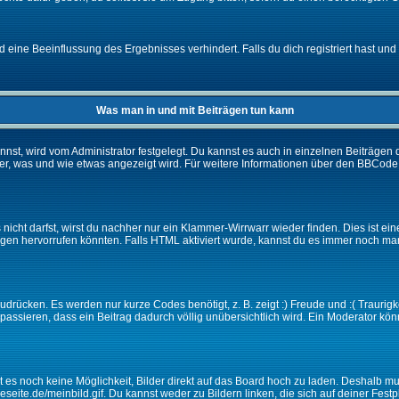
eine Beeinflussung des Ergebnisses verhindert. Falls du dich registriert hast und 
Was man in und mit Beiträgen tun kann
t, wird vom Administrator festgelegt. Du kannst es auch in einzelnen Beiträgen d
r, was und wie etwas angezeigt wird. Für weitere Informationen über den BBCode s
nicht darfst, wirst du nachher nur ein Klammer-Wirrwarr wieder finden. Dies ist ei
n hervorrufen könnten. Falls HTML aktiviert wurde, kannst du es immer noch manu
drücken. Es werden nur kurze Codes benötigt, z. B. zeigt :) Freude und :( Traurigke
passieren, dass ein Beitrag dadurch völlig unübersichtlich wird. Ein Moderator kön
ibt es noch keine Möglichkeit, Bilder direkt auf das Board hoch zu laden. Deshalb 
ineseite.de/meinbild.gif. Du kannst weder zu Bildern linken, die sich auf deiner Fest