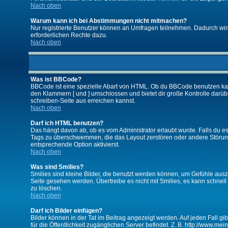
Nach oben
Warum kann ich bei Abstimmungen nicht mitmachen?
Nur registrierte Benutzer können an Umfragen teilnehmen. Dadurch wird 
erforderlichen Rechte dazu.
Nach oben
Was ist BBCode?
BBCode ist eine spezielle Abart von HTML. Ob du BBCode benutzen kanns
den Klammern [ und ] umschlossen und bietet dir große Kontrolle darübe
schreiben-Seite aus erreichen kannst.
Nach oben
Darf ich HTML benutzen?
Das hängt davon ab, ob es vom Administrator erlaubt wurde. Falls du es 
Tags zu überschwemmen, die das Layout zerstören oder andere Störunge
entsprechende Option aktivierst.
Nach oben
Was sind Smilies?
Smilies sind kleine Bilder, die benutzt werden können, um Gefühle auszu
Seite gesehen werden. Übertreibe es nicht mit Smilies, es kann schnell 
zu löschen.
Nach oben
Darf ich Bilder einfügen?
Bilder können in der Tat im Beitrag angezeigt werden. Auf jeden Fall g
für die Öffentlichkeit zugänglichen Server befindet. Z. B. http://www.me