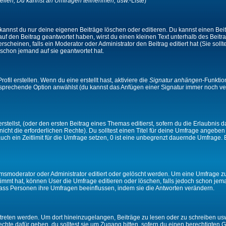
ellen, Du kannst an Umfragen teilnehmen, usw.
-Liste)
kannst du nur deine eigenen Beiträge löschen oder editieren. Du kannst einen Beitr
 auf den Beitrag geantwortet haben, wirst du einen kleinen Text unterhalb des Beitra
rscheinen, falls ein Moderator oder Administrator den Beitrag editiert hat (Sie sollt
schon jemand auf sie geantwortet hat.
il erstellen. Wenn du eine erstellt hast, aktiviere die
Signatur anhängen
-Funktio
ntsprechende Option anwählst (du kannst das Anfügen einer Signatur immer noch ve
tellst, (oder den ersten Beitrag eines Themas editierst, sofern du die Erlaubnis da
 nicht die erforderlichen Rechte). Du solltest einen Titel für deine Umfrage angeb
auch ein Zeitlimit für die Umfrage setzen, 0 ist eine unbegrenzt dauernde Umfrage.
moderator oder Administrator editiert oder gelöscht werden. Um eine Umfrage zu e
mt hat, können User die Umfrage editieren oder löschen, falls jedoch schon jem
 dass Personen ihre Umfragen beeinflussen, indem sie die Antworten verändern.
ten werden. Um dort hineinzugelangen, Beiträge zu lesen oder zu schreiben usw.,
te dafür geben, du solltest sie um Zugang bitten, sofern du einen berechtigten G