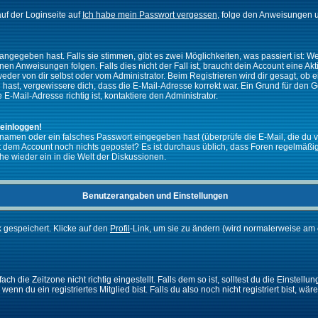
uf der Loginseite auf
Ich habe mein Passwort vergessen
, folge den Anweisungen u
ngegeben hast. Falls sie stimmen, gibt es zwei Möglichkeiten, was passiert ist:
n Anweisungen folgen. Falls dies nicht der Fall ist, braucht dein Account eine Akti
eder von dir selbst oder vom Administrator. Beim Registrieren wird dir gesagt, ob ei
n hast, vergewissere dich, dass die E-Mail-Adresse korrekt war. Ein Grund für den 
-Mail-Adresse richtig ist, kontaktiere den Administrator.
 einloggen!
namen oder ein falsches Passwort eingegeben hast (überprüfe die E-Mail, die du 
ht mit dem Account noch nichts gepostet? Es ist durchaus üblich, dass Foren regelmä
he wieder ein in die Welt der Diskussionen.
Benutzerangaben und Einstellungen
k gespeichert. Klicke auf den
Profil
-Link, um sie zu ändern (wird normalerweise am 
 die Zeitzone nicht richtig eingestellt. Falls dem so ist, solltest du die Einstellun
enn du ein registriertes Mitglied bist. Falls du also noch nicht registriert bist, wär