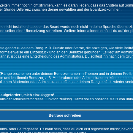
ie Zeiten immer noch nicht stimmen, kann es daran liegen, dass das System auf Som
er Stunde Differenz zwischen deiner gewählten und der Boardzeit kommen.
che nicht installiert hat oder das Board wurde noch nicht in deine Sprache überset
h gerne selber eine Übersetzung schreiben. Weitere Informationen erhältst du auf de
e gehört zu deinem Rang, z. B. Punkte oder Sterne, die anzeigen, wie viele Beit
st normalerweise ein Einzelstück und an den Benutzer gebunden. Es liegt am Adminis
nnst, ist das eine Entscheidung des Administrators. Du solltest ihn nach dem Gru
 (Ränge erscheinen unter deinem Benutzernamen in Themen und in deinem Profil, 
 und bestimmte Benutzer, z. B. Moderatoren oder Administratoren, könnten einen s
 einen Moderator oder Administrator treffen, der deinen Rang einfach wieder senk
 aufgefordert, mich einzuloggen!
falls der Administrator diese Funktion zulässt). Damit sollen obszöne Mails von 
Beiträge schreiben
ums- oder Beitragsseite. Es kann sein, dass du dich erst registrieren musst, bevor