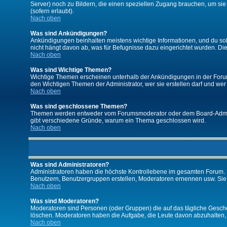
Server) noch zu Bildern, die einen speziellen Zugang brauchen, um si
(sofern erlaubt).
Nach oben
Was sind Ankündigungen?
Ankündigungen beinhalten meistens wichtige Informationen, und du so
nicht hängt davon ab, was für Befugnisse dazu eingerichtet wurden. Dies
Nach oben
Was sind Wichtige Themen?
Wichtige Themen erscheinen unterhalb der Ankündigungen in der Forums
den Wichtigen Themen der Administrator, wer sie erstellen darf und wer 
Nach oben
Was sind geschlossene Themen?
Themen werden entweder vom Forumsmoderator oder dem Board-Administ
gibt verschiedene Gründe, warum ein Thema geschlossen wird.
Nach oben
Was sind Administratoren?
Administratoren haben die höchste Kontrollebene im gesamten Forum. 
Benutzern, Benutzergruppen erstellen, Moderatoren ernennen usw. Si
Nach oben
Was sind Moderatoren?
Moderatoren sind Personen (oder Gruppen) die auf das tägliche Gesche
löschen. Moderatoren haben die Aufgabe, die Leute davon abzuhalten,
Nach oben