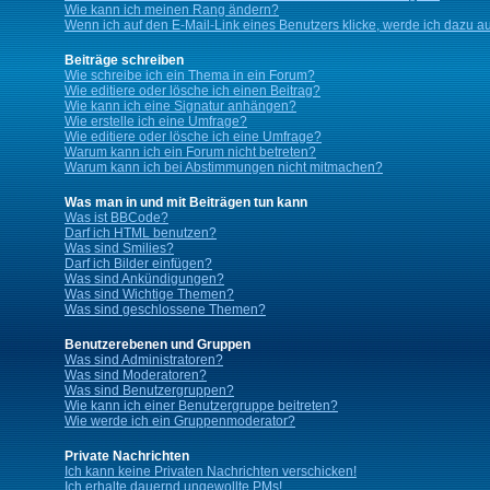
Wie kann ich meinen Rang ändern?
Wenn ich auf den E-Mail-Link eines Benutzers klicke, werde ich dazu au
Beiträge schreiben
Wie schreibe ich ein Thema in ein Forum?
Wie editiere oder lösche ich einen Beitrag?
Wie kann ich eine Signatur anhängen?
Wie erstelle ich eine Umfrage?
Wie editiere oder lösche ich eine Umfrage?
Warum kann ich ein Forum nicht betreten?
Warum kann ich bei Abstimmungen nicht mitmachen?
Was man in und mit Beiträgen tun kann
Was ist BBCode?
Darf ich HTML benutzen?
Was sind Smilies?
Darf ich Bilder einfügen?
Was sind Ankündigungen?
Was sind Wichtige Themen?
Was sind geschlossene Themen?
Benutzerebenen und Gruppen
Was sind Administratoren?
Was sind Moderatoren?
Was sind Benutzergruppen?
Wie kann ich einer Benutzergruppe beitreten?
Wie werde ich ein Gruppenmoderator?
Private Nachrichten
Ich kann keine Privaten Nachrichten verschicken!
Ich erhalte dauernd ungewollte PMs!