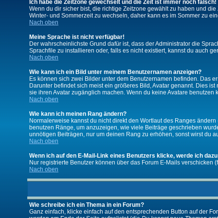
Ich habe die Zeitzone gewechselt und die Zeit ist immer noch falsch!
Wenn du dir sicher bist, die richtige Zeitzone gewählt zu haben und d
Winter- und Sommerzeit zu wechseln, daher kann es im Sommer zu ein
Nach oben
Meine Sprache ist nicht verfügbar!
Der wahrscheinlichste Grund dafür ist, dass der Administrator die Spra
Sprachfile zu installieren oder, falls es nicht existiert, kannst du auc
Nach oben
Wie kann ich ein Bild unter meinem Benutzernamen anzeigen?
Es können sich zwei Bilder unter dem Benutzernamen befinden. Das erst
Darunter befindet sich meist ein größeres Bild, Avatar genannt. Dies i
sie ihren Avatar zugänglich machen. Wenn du keine Avatare benutzen ka
Nach oben
Wie kann ich meinen Rang ändern?
Normalerweise kannst du nicht direkt den Wortlaut des Ranges ändern
benutzen Ränge, um anzuzeigen, wie viele Beiträge geschrieben wurden
unnötigen Beiträgen, nur um deinen Rang zu erhöhen, sonst wirst du auf
Nach oben
Wenn ich auf den E-Mail-Link eines Benutzers klicke, werde ich dazu
Nur registrierte Benutzer können über das Forum E-Mails verschicken (
Nach oben
Wie schreibe ich ein Thema in ein Forum?
Ganz einfach, klicke einfach auf den entsprechenden Button auf der For