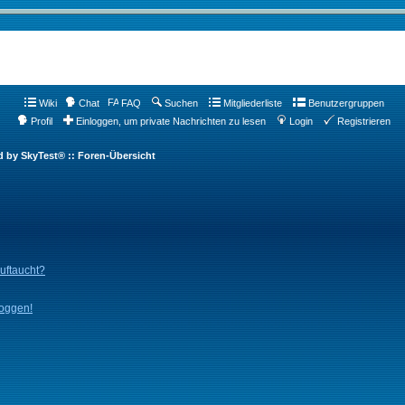
Wiki
Chat
FAQ
Suchen
Mitgliederliste
Benutzergruppen
Profil
Einloggen, um private Nachrichten zu lesen
Login
Registrieren
d by SkyTest® :: Foren-Übersicht
auftaucht?
loggen!