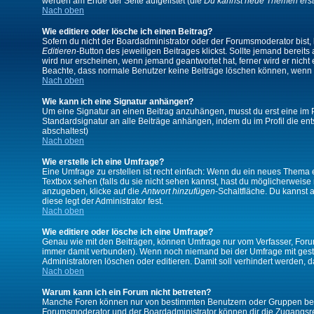
werden am Ende der Seite aufgelistet (die
Du kannst neue Themen erst
Nach oben
Wie editiere oder lösche ich einen Beitrag?
Sofern du nicht der Boardadministrator oder der Forumsmoderator bist, 
Editieren
-Button des jeweiligen Beitrages klickst. Sollte jemand bereits
wird nur erscheinen, wenn jemand geantwortet hat, ferner wird er nicht e
Beachte, dass normale Benutzer keine Beiträge löschen können, wenn 
Nach oben
Wie kann ich eine Signatur anhängen?
Um eine Signatur an einen Beitrag anzuhängen, musst du erst eine im Prof
Standardsignatur an alle Beiträge anhängen, indem du im Profil die e
abschaltest)
Nach oben
Wie erstelle ich eine Umfrage?
Eine Umfrage zu erstellen ist recht einfach: Wenn du ein neues Thema ers
Textbox sehen (falls du sie nicht sehen kannst, hast du möglicherweise
anzugeben, klicke auf die
Antwort hinzufügen
-Schaltfläche. Du kannst 
diese legt der Administrator fest.
Nach oben
Wie editiere oder lösche ich eine Umfrage?
Genau wie mit den Beiträgen, können Umfrage nur vom Verfasser, Forums
immer damit verbunden). Wenn noch niemand bei der Umfrage mit gestim
Administratoren löschen oder editieren. Damit soll verhindert werden,
Nach oben
Warum kann ich ein Forum nicht betreten?
Manche Foren können nur von bestimmten Benutzern oder Gruppen betre
Forumsmoderator und der Boardadministrator können dir die Zugangsrech