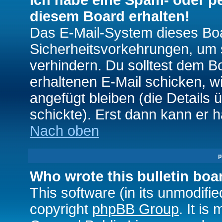
Ich habe eine Spam- oder p
diesem Board erhalten!
Das E-Mail-System dieses Boa
Sicherheitsvorkehrungen, um 
verhindern. Du solltest dem B
erhaltenen E-Mail schicken, wi
angefügt bleiben (die Details 
schickte). Erst dann kann er 
Nach oben
p
Who wrote this bulletin boa
This software (in its unmodifi
copyright
phpBB Group
. It i