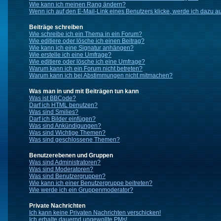
Wie kann ich meinen Rang ändern?
Wenn ich auf den E-Mail-Link eines Benutzers klicke, werde ich dazu au
Beiträge schreiben
Wie schreibe ich ein Thema in ein Forum?
Wie editiere oder lösche ich einen Beitrag?
Wie kann ich eine Signatur anhängen?
Wie erstelle ich eine Umfrage?
Wie editiere oder lösche ich eine Umfrage?
Warum kann ich ein Forum nicht betreten?
Warum kann ich bei Abstimmungen nicht mitmachen?
Was man in und mit Beiträgen tun kann
Was ist BBCode?
Darf ich HTML benutzen?
Was sind Smilies?
Darf ich Bilder einfügen?
Was sind Ankündigungen?
Was sind Wichtige Themen?
Was sind geschlossene Themen?
Benutzerebenen und Gruppen
Was sind Administratoren?
Was sind Moderatoren?
Was sind Benutzergruppen?
Wie kann ich einer Benutzergruppe beitreten?
Wie werde ich ein Gruppenmoderator?
Private Nachrichten
Ich kann keine Privaten Nachrichten verschicken!
Ich erhalte dauernd ungewollte PMs!