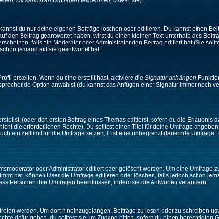
ellen, Du kannst an Umfragen teilnehmen, usw.
-Liste)
kannst du nur deine eigenen Beiträge löschen oder editieren. Du kannst einen Beitr
 auf den Beitrag geantwortet haben, wirst du einen kleinen Text unterhalb des Beitra
rscheinen, falls ein Moderator oder Administrator den Beitrag editiert hat (Sie sollt
schon jemand auf sie geantwortet hat.
il erstellen. Wenn du eine erstellt hast, aktiviere die
Signatur anhängen
-Funktio
ntsprechende Option anwählst (du kannst das Anfügen einer Signatur immer noch ve
tellst, (oder den ersten Beitrag eines Themas editierst, sofern du die Erlaubnis da
 nicht die erforderlichen Rechte). Du solltest einen Titel für deine Umfrage angeb
auch ein Zeitlimit für die Umfrage setzen, 0 ist eine unbegrenzt dauernde Umfrage.
moderator oder Administrator editiert oder gelöscht werden. Um eine Umfrage zu e
mt hat, können User die Umfrage editieren oder löschen, falls jedoch schon jem
 dass Personen ihre Umfragen beeinflussen, indem sie die Antworten verändern.
ten werden. Um dort hineinzugelangen, Beiträge zu lesen oder zu schreiben usw.,
te dafür geben, du solltest sie um Zugang bitten, sofern du einen berechtigten G