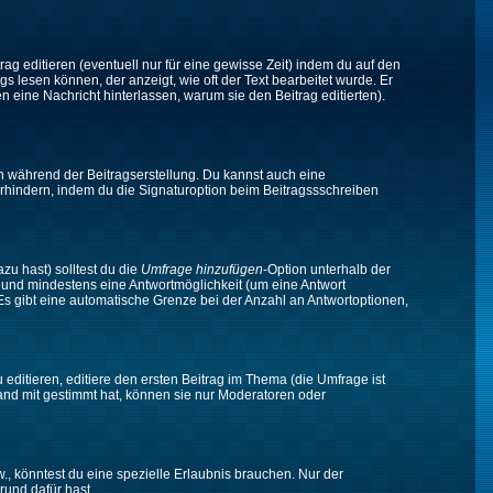
ag editieren (eventuell nur für eine gewisse Zeit) indem du auf den
gs lesen können, der anzeigt, wie oft der Text bearbeitet wurde. Er
en eine Nachricht hinterlassen, warum sie den Beitrag editierten).
n während der Beitragserstellung. Du kannst auch eine
rhindern, indem du die Signaturoption beim Beitragssschreiben
zu hast) solltest du die
Umfrage hinzufügen
-Option unterhalb der
en und mindestens eine Antwortmöglichkeit (um eine Antwort
 Es gibt eine automatische Grenze bei der Anzahl an Antwortoptionen,
ditieren, editiere den ersten Beitrag im Thema (die Umfrage ist
and mit gestimmt hat, können sie nur Moderatoren oder
 könntest du eine spezielle Erlaubnis brauchen. Nur der
rund dafür hast.