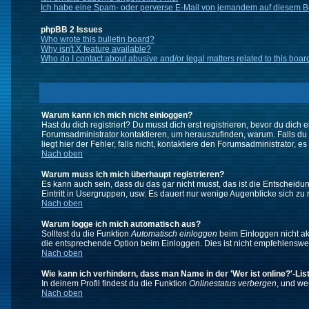
Ich habe eine Spam- oder perverse E-Mail von jemandem auf diesem Bo
phpBB 2 Issues
Who wrote this bulletin board?
Why isn't X feature available?
Who do I contact about abusive and/or legal matters related to this boar
Warum kann ich mich nicht einloggen?
Hast du dich registriert? Du musst dich erst registrieren, bevor du di
Forumsadministrator kontaktieren, um herauszufinden, warum. Falls du
liegt hier der Fehler, falls nicht, kontaktiere den Forumsadministrator, 
Nach oben
Warum muss ich mich überhaupt registrieren?
Es kann auch sein, dass du das gar nicht musst, das ist die Entscheidung
Eintritt in Usergruppen, usw. Es dauert nur wenige Augenblicke sich zu re
Nach oben
Warum logge ich mich automatisch aus?
Solltest du die Funktion
Automatisch einloggen
beim Einloggen nicht akt
die entsprechende Option beim Einloggen. Dies ist nicht empfehlenswert
Nach oben
Wie kann ich verhindern, dass man Name in der 'Wer ist online?'-Lis
In deinem Profil findest du die Funktion
Onlinestatus verbergen
, und we
Nach oben