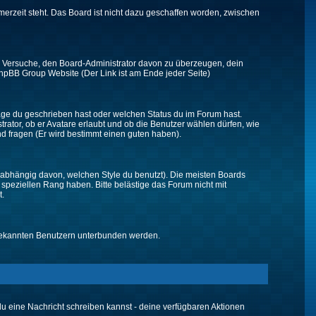
merzeit steht. Das Board ist nicht dazu geschaffen worden, zwischen
zt. Versuche, den Board-Administrator davon zu überzeugen, dein
r phpBB Group Website (Der Link ist am Ende jeder Seite)
räge du geschrieben hast oder welchen Status du im Forum hast.
trator, ob er Avatare erlaubt und ob die Benutzer wählen dürfen, wie
nd fragen (Er wird bestimmt einen guten haben).
abhängig davon, welchen Style du benutzt). Die meisten Boards
peziellen Rang haben. Bitte belästige das Forum nicht mit
t.
unbekannten Benutzern unterbunden werden.
 du eine Nachricht schreiben kannst - deine verfügbaren Aktionen