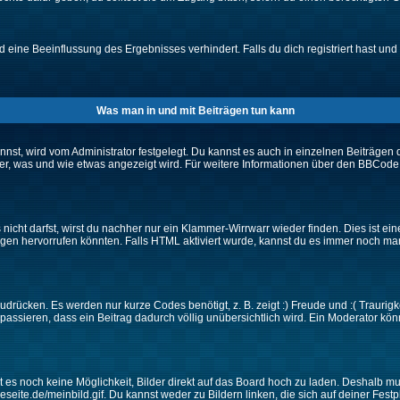
eine Beeinflussung des Ergebnisses verhindert. Falls du dich registriert hast und 
Was man in und mit Beiträgen tun kann
t, wird vom Administrator festgelegt. Du kannst es auch in einzelnen Beiträgen d
r, was und wie etwas angezeigt wird. Für weitere Informationen über den BBCode s
nicht darfst, wirst du nachher nur ein Klammer-Wirrwarr wieder finden. Dies ist ei
n hervorrufen könnten. Falls HTML aktiviert wurde, kannst du es immer noch manu
drücken. Es werden nur kurze Codes benötigt, z. B. zeigt :) Freude und :( Traurigke
passieren, dass ein Beitrag dadurch völlig unübersichtlich wird. Ein Moderator kön
ibt es noch keine Möglichkeit, Bilder direkt auf das Board hoch zu laden. Deshalb 
ineseite.de/meinbild.gif. Du kannst weder zu Bildern linken, die sich auf deiner Fest