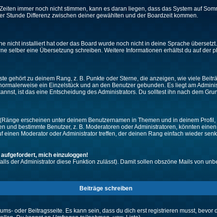
ie Zeiten immer noch nicht stimmen, kann es daran liegen, dass das System auf Som
er Stunde Differenz zwischen deiner gewählten und der Boardzeit kommen.
che nicht installiert hat oder das Board wurde noch nicht in deine Sprache überset
h gerne selber eine Übersetzung schreiben. Weitere Informationen erhältst du auf de
e gehört zu deinem Rang, z. B. Punkte oder Sterne, die anzeigen, wie viele Beit
st normalerweise ein Einzelstück und an den Benutzer gebunden. Es liegt am Adminis
nnst, ist das eine Entscheidung des Administrators. Du solltest ihn nach dem Gru
 (Ränge erscheinen unter deinem Benutzernamen in Themen und in deinem Profil, 
 und bestimmte Benutzer, z. B. Moderatoren oder Administratoren, könnten einen s
 einen Moderator oder Administrator treffen, der deinen Rang einfach wieder senk
 aufgefordert, mich einzuloggen!
falls der Administrator diese Funktion zulässt). Damit sollen obszöne Mails von 
Beiträge schreiben
ums- oder Beitragsseite. Es kann sein, dass du dich erst registrieren musst, bevor