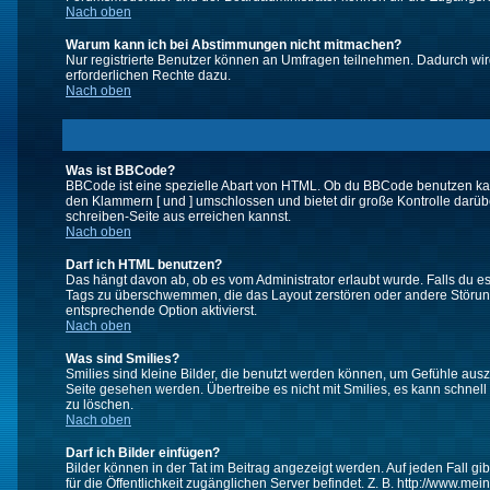
Nach oben
Warum kann ich bei Abstimmungen nicht mitmachen?
Nur registrierte Benutzer können an Umfragen teilnehmen. Dadurch wird 
erforderlichen Rechte dazu.
Nach oben
Was ist BBCode?
BBCode ist eine spezielle Abart von HTML. Ob du BBCode benutzen kanns
den Klammern [ und ] umschlossen und bietet dir große Kontrolle darübe
schreiben-Seite aus erreichen kannst.
Nach oben
Darf ich HTML benutzen?
Das hängt davon ab, ob es vom Administrator erlaubt wurde. Falls du es 
Tags zu überschwemmen, die das Layout zerstören oder andere Störunge
entsprechende Option aktivierst.
Nach oben
Was sind Smilies?
Smilies sind kleine Bilder, die benutzt werden können, um Gefühle auszu
Seite gesehen werden. Übertreibe es nicht mit Smilies, es kann schnell 
zu löschen.
Nach oben
Darf ich Bilder einfügen?
Bilder können in der Tat im Beitrag angezeigt werden. Auf jeden Fall g
für die Öffentlichkeit zugänglichen Server befindet. Z. B. http://www.me