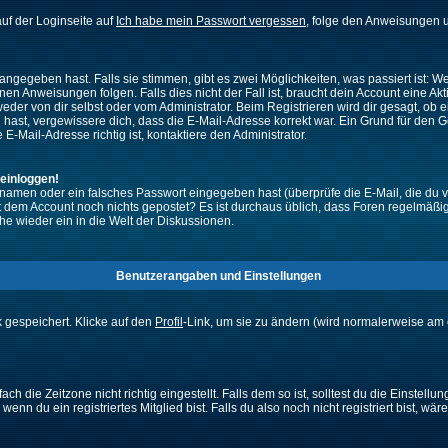
uf der Loginseite auf
Ich habe mein Passwort vergessen
, folge den Anweisungen u
ngegeben hast. Falls sie stimmen, gibt es zwei Möglichkeiten, was passiert ist:
n Anweisungen folgen. Falls dies nicht der Fall ist, braucht dein Account eine Akti
eder von dir selbst oder vom Administrator. Beim Registrieren wird dir gesagt, ob ei
n hast, vergewissere dich, dass die E-Mail-Adresse korrekt war. Ein Grund für den 
-Mail-Adresse richtig ist, kontaktiere den Administrator.
 einloggen!
namen oder ein falsches Passwort eingegeben hast (überprüfe die E-Mail, die du 
ht mit dem Account noch nichts gepostet? Es ist durchaus üblich, dass Foren regelmä
he wieder ein in die Welt der Diskussionen.
Benutzerangaben und Einstellungen
k gespeichert. Klicke auf den
Profil
-Link, um sie zu ändern (wird normalerweise am 
 die Zeitzone nicht richtig eingestellt. Falls dem so ist, solltest du die Einstellun
enn du ein registriertes Mitglied bist. Falls du also noch nicht registriert bist, wär