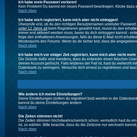
Ich habe mein Passwort verloren!
Kein Problem! Du kannst ein neues Passwort beantragen. Klicke dazu a
Nach oben
Ich habe mich registriert, kann mich aber nicht einloggen!
Überprüfe erst, ob du den richtigen Benutzernamen und/oder Passwort a
unter 12 Jahre alt
beim Registrieren gewählt hast, musst du den erhaltene
immer erst aktiviert werden muss, bevor du dich einloggen kannst - entw
folge den enthaltenen Anweisungen, falls du diese E-Mail nicht erhalte
Missbrauchs des Forums. Wenn du dir sicher bist, dass die angegebene E
Nach oben
Ich habe mich vor einiger Zeit registriert, kann mich aber nicht mehr
Die Gründe dafür sind meistens, dass du entweder einen falschen User
deinen Account gelöscht. Falls letzteres der Fall ist, hast du vielleic
Datenbank zu verringern. Versuche dich erneut zu registrieren und tauc
Nach oben
Wie ändere ich meine Einstellungen?
Deine Einstellungen (sofern du registriert bist) werden in der Datenban
kannst du deine Einstellungen ändern
Nach oben
Die Zeiten stimmen nicht!
Die Zeiten stimmen höchstwahrscheinlich schon, vermutlich hast du einfach
ist, zu wählen. Bitte beachte, dass du die Zeitzone nur wechseln kannst, w
Nach oben