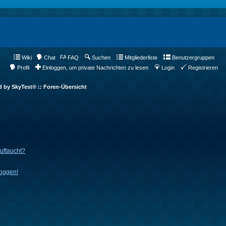
Wiki
Chat
FAQ
Suchen
Mitgliederliste
Benutzergruppen
Profil
Einloggen, um private Nachrichten zu lesen
Login
Registrieren
d by SkyTest® :: Foren-Übersicht
auftaucht?
loggen!