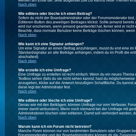
werden am Ende der Seite aufgelistet (die
Du kannst neue Themen erst
Nach oben
Wie editiere oder lösche ich einen Beitrag?
Sofern du nicht der Boardadministrator oder der Forumsmoderator bist, 
Editieren
-Button des jeweiligen Beitrages klickst. Sollte jemand bereits
wird nur erscheinen, wenn jemand geantwortet hat, ferner wird er nicht e
Beachte, dass normale Benutzer keine Beiträge löschen können, wenn 
Nach oben
Wie kann ich eine Signatur anhängen?
Um eine Signatur an einen Beitrag anzuhängen, musst du erst eine im Prof
Standardsignatur an alle Beiträge anhängen, indem du im Profil die e
abschaltest)
Nach oben
Wie erstelle ich eine Umfrage?
Eine Umfrage zu erstellen ist recht einfach: Wenn du ein neues Thema ers
Textbox sehen (falls du sie nicht sehen kannst, hast du möglicherweise
anzugeben, klicke auf die
Antwort hinzufügen
-Schaltfläche. Du kannst 
diese legt der Administrator fest.
Nach oben
Wie editiere oder lösche ich eine Umfrage?
Genau wie mit den Beiträgen, können Umfrage nur vom Verfasser, Forums
immer damit verbunden). Wenn noch niemand bei der Umfrage mit gestim
Administratoren löschen oder editieren. Damit soll verhindert werden,
Nach oben
Warum kann ich ein Forum nicht betreten?
Manche Foren können nur von bestimmten Benutzern oder Gruppen betre
Forumsmoderator und der Boardadministrator können dir die Zugangsrech