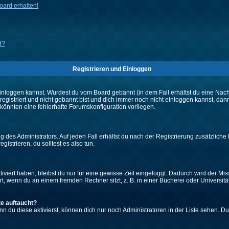
ard erhalten!
d?
Registrieren und Einloggen
ch einloggen kannst. Wurdest du vom Board gebannt (in dem Fall erhältst du eine Na
 registriert und nicht gebannt bist und dich immer noch nicht einloggen kannst,
es könnten eine fehlerhafte Forumskonfiguration vorliegen.
 des Administrators. Auf jeden Fall erhältst du nach der Registrierung zusätzliche 
gistrieren, du solltest es also tun.
iviert haben, bleibst du nur für eine gewisse Zeit eingeloggt. Dadurch wird der M
, wenn du an einem fremden Rechner sitzt, z. B. in einer Bücherei oder Universität
te auftaucht?
nn du diese aktivierst, können dich nur noch Administratoren in der Liste sehen. Du