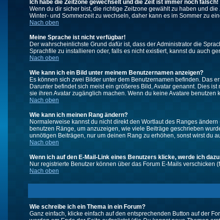
Ich habe die Zeitzone gewechselt und die Zeit ist immer noch falsch!
Wenn du dir sicher bist, die richtige Zeitzone gewählt zu haben und d
Winter- und Sommerzeit zu wechseln, daher kann es im Sommer zu ein
Nach oben
Meine Sprache ist nicht verfügbar!
Der wahrscheinlichste Grund dafür ist, dass der Administrator die Spra
Sprachfile zu installieren oder, falls es nicht existiert, kannst du auc
Nach oben
Wie kann ich ein Bild unter meinem Benutzernamen anzeigen?
Es können sich zwei Bilder unter dem Benutzernamen befinden. Das erst
Darunter befindet sich meist ein größeres Bild, Avatar genannt. Dies i
sie ihren Avatar zugänglich machen. Wenn du keine Avatare benutzen ka
Nach oben
Wie kann ich meinen Rang ändern?
Normalerweise kannst du nicht direkt den Wortlaut des Ranges ändern
benutzen Ränge, um anzuzeigen, wie viele Beiträge geschrieben wurden
unnötigen Beiträgen, nur um deinen Rang zu erhöhen, sonst wirst du auf
Nach oben
Wenn ich auf den E-Mail-Link eines Benutzers klicke, werde ich dazu
Nur registrierte Benutzer können über das Forum E-Mails verschicken (
Nach oben
Wie schreibe ich ein Thema in ein Forum?
Ganz einfach, klicke einfach auf den entsprechenden Button auf der For