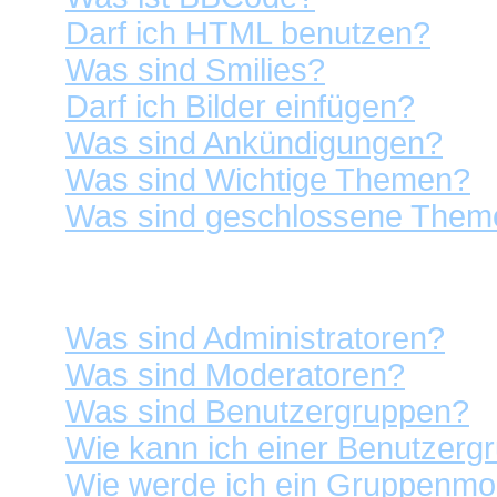
Darf ich HTML benutzen?
Was sind Smilies?
Darf ich Bilder einfügen?
Was sind Ankündigungen?
Was sind Wichtige Themen?
Was sind geschlossene Them
Benutzerebenen und Grupp
Was sind Administratoren?
Was sind Moderatoren?
Was sind Benutzergruppen?
Wie kann ich einer Benutzergr
Wie werde ich ein Gruppenmo