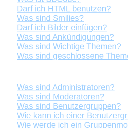
Darf ich HTML benutzen?
Was sind Smilies?
Darf ich Bilder einfügen?
Was sind Ankündigungen?
Was sind Wichtige Themen?
Was sind geschlossene Them
Benutzerebenen und Grupp
Was sind Administratoren?
Was sind Moderatoren?
Was sind Benutzergruppen?
Wie kann ich einer Benutzergr
Wie werde ich ein Gruppenmo