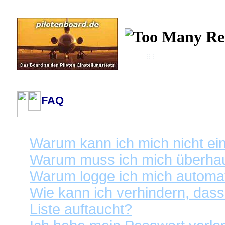
Wiki
Chat
FAQ
Profil
Einloggen, um priva
Pilotenboard.de :: DLR-Test Infos, Ausbildung, Erfahrungsberichte :: operate
FAQ
Registrieren und Einloggen
Warum kann ich mich nicht ei
Warum muss ich mich überhaup
Warum logge ich mich automa
Wie kann ich verhindern, dass
Liste auftaucht?