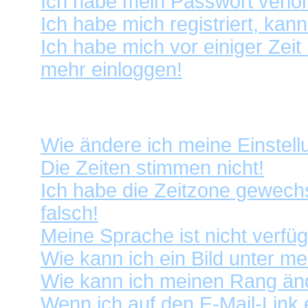
Ich habe mein Passwort verlo
Ich habe mich registriert, kan
Ich habe mich vor einiger Zeit 
mehr einloggen!
Benutzerangaben und Einst
Wie ändere ich meine Einstel
Die Zeiten stimmen nicht!
Ich habe die Zeitzone gewechs
falsch!
Meine Sprache ist nicht verfüg
Wie kann ich ein Bild unter 
Wie kann ich meinen Rang än
Wenn ich auf den E-Mail-Link 