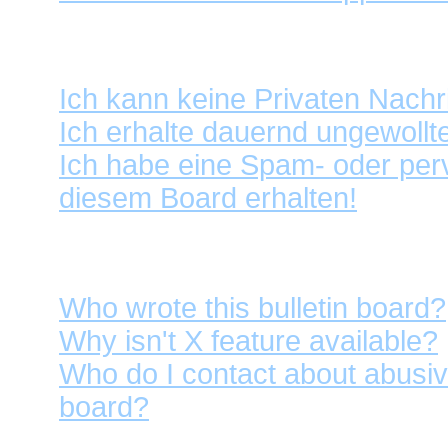
Private Nachrichten
Ich kann keine Privaten Nachr
Ich erhalte dauernd ungewollt
Ich habe eine Spam- oder per
diesem Board erhalten!
phpBB 2 Issues
Who wrote this bulletin board?
Why isn't X feature available?
Who do I contact about abusive
board?