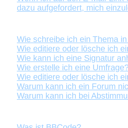
dazu aufgefordert, mich einzu
Beiträge schreiben
Wie schreibe ich ein Thema i
Wie editiere oder lösche ich e
Wie kann ich eine Signatur a
Wie erstelle ich eine Umfrage
Wie editiere oder lösche ich 
Warum kann ich ein Forum nic
Warum kann ich bei Abstimmu
Was man in und mit Beiträg
Was ist BBCode?