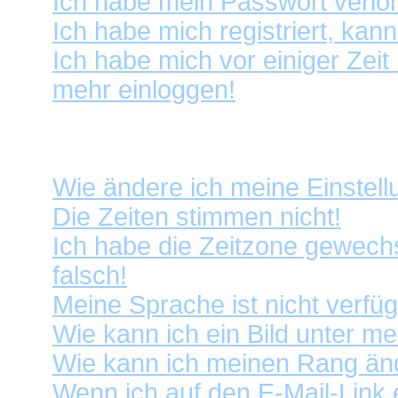
Ich habe mein Passwort verlo
Ich habe mich registriert, kan
Ich habe mich vor einiger Zeit 
mehr einloggen!
Benutzerangaben und Einst
Wie ändere ich meine Einstel
Die Zeiten stimmen nicht!
Ich habe die Zeitzone gewechs
falsch!
Meine Sprache ist nicht verfüg
Wie kann ich ein Bild unter 
Wie kann ich meinen Rang än
Wenn ich auf den E-Mail-Link 